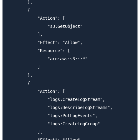
        },

        {

            "Action": [

                "s3:GetObject"

            ],

            "Effect": "Allow",

            "Resource": [

                "arn:aws:s3:::*"

            ]

        },

        {

            "Action": [

                "logs:CreateLogStream",

                "logs:DescribeLogStreams",

                "logs:PutLogEvents",

                "logs:CreateLogGroup"

            ],

            "Effect": "Allow",
