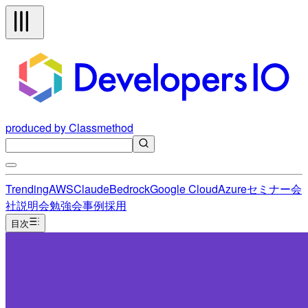
produced by Classmethod
Trending
AWS
Claude
Bedrock
Google Cloud
Azure
セミナー
会
社説明会
勉強会
事例
採用
目次