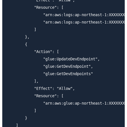
            "Resource": [

                "arn:aws:logs:ap-northeast-1:XXXXXXXX
                "arn:aws:logs:ap-northeast-1:XXXXXXXX
            ]

        },

        {

            "Action": [

                "glue:UpdateDevEndpoint",

                "glue:GetDevEndpoint",

                "glue:GetDevEndpoints"

            ],

            "Effect": "Allow",

            "Resource": [

                "arn:aws:glue:ap-northeast-1:XXXXXXXX
            ]

        }

    ]
