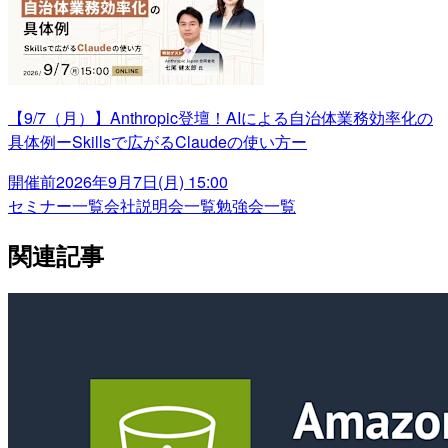
【9/7（月）】Anthropic登壇！AIによる自治体業務効率化の
具体例ーSkillsで広がるClaudeの使い方ー
開催前
2026年9月7日(月) 15:00
セミナー一覧
会社説明会一覧
勉強会一覧
関連記事