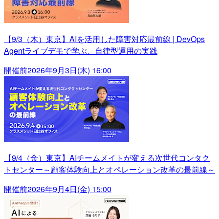
【9/3（木）東京】AIを活用した障害対応最前線 | DevOps
Agentライブデモで学ぶ、自律型運用の実践
開催前
2026年9月3日(木) 16:00
【9/4（金）東京】AIチームメイトが変える次世代コンタク
トセンター～顧客体験向上とオペレーション改革の最前線～
開催前
2026年9月4日(金) 15:00