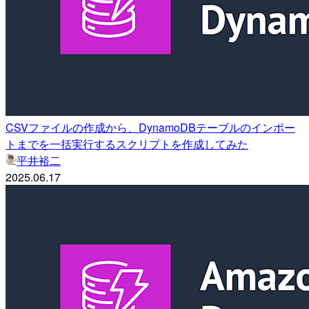
CSVファイルの作成から、DynamoDBテーブルのインポー
トまでを一括実行するスクリプトを作成してみた
平井裕二
2025.06.17