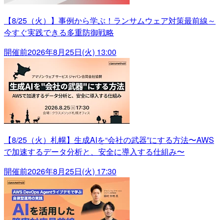
【8/25（火）】事例から学ぶ！ランサムウェア対策最前線～
今すぐ実践できる多重防御戦略
開催前
2026年8月25日(火) 13:00
【8/25（火）札幌】生成AIを“会社の武器”にする方法〜AWS
で加速するデータ分析と、安全に導入する仕組み〜
開催前
2026年8月25日(火) 17:30