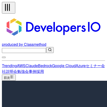
produced by Classmethod
Trending
AWS
Claude
Bedrock
Google Cloud
Azure
セミナー
会
社説明会
勉強会
事例
採用
目次