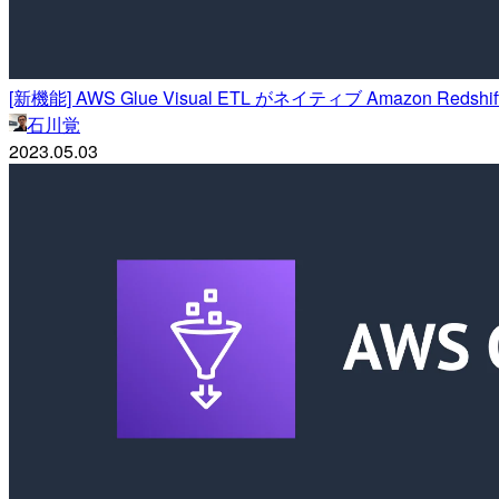
[新機能] AWS Glue Visual ETL がネイティブ Amazon
石川覚
2023.05.03