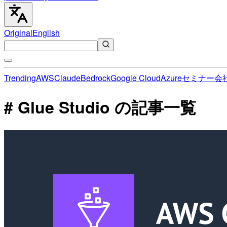
Original
English
Trending
AWS
Claude
Bedrock
Google Cloud
Azure
セミナー
会
# Glue Studio の記事一覧