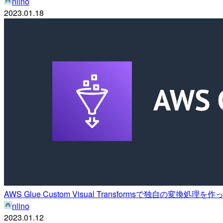
niino
2023.01.18
AWS Glue Custom Visual Transformsで独自の変換処理を
niino
2023.01.12