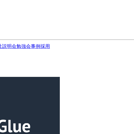
社説明会
勉強会
事例
採用