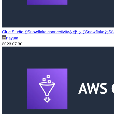
Glue StudioでSnowflake connectivityを使ってSnowf
nayuta
2023.07.30