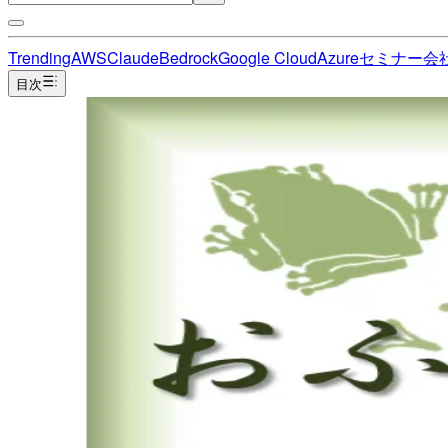
Trending
AWS
Claude
Bedrock
Google Cloud
Azure
セミナー
会
目次