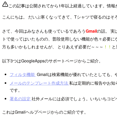
この記事は公開されてから1年以上経過しています。情報
こんにちは。 だいぶ寒くなってきて、Tシャツで寝るのはそ
さて、今回はみなさんも使っているであろう
Gmail
の話。 実
トで使ってはいたものの、普段使用しない機能が色々必要にな
方も多いかもしれませんが、 とりあえず必要だ～～～
！！
と
以下3つはGoogleAppsのサポートページからご紹介。
フィルタ機能
Gmailは検索機能が優れていたとしても
メールのテンプレート作成方法
私は定期的に報告やお知
です。
署名の設定
社外メールには必須でしょう。いちいちコピ
これはGmailヘルプページからのご紹介です。