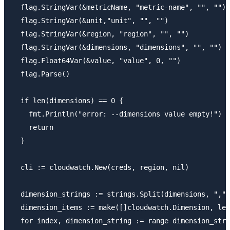
  flag.StringVar(&metricName, "metric-name", "", "")

  flag.StringVar(&unit,"unit", "", "")

  flag.StringVar(&region, "region", "", "")

  flag.StringVar(&dimensions, "dimensions", "", "")

  flag.Float64Var(&value, "value", 0, "")

  flag.Parse()

  if len(dimensions) == 0 {

    fmt.Println("error: --dimensions value empty!")

    return

  }

  cli := cloudwatch.New(creds, region, nil)

  dimension_strings := strings.Split(dimensions, ",")

  dimension_items := make([]cloudwatch.Dimension, len
  for index, dimension_string := range dimension_stri