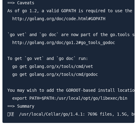
==> Caveats

As of go 1.2, a valid GOPATH is required to use the `
  http://golang.org/doc/code.html#GOPATH

`go vet` and `go doc` are now part of the go.tools su
  http://golang.org/doc/go1.2#go_tools_godoc

To get `go vet` and `go doc` run:

  go get golang.org/x/tools/cmd/vet

  go get golang.org/x/tools/cmd/godoc

You may wish to add the GOROOT-based install location
  export PATH=$PATH:/usr/local/opt/go/libexec/bin

==> Summary
