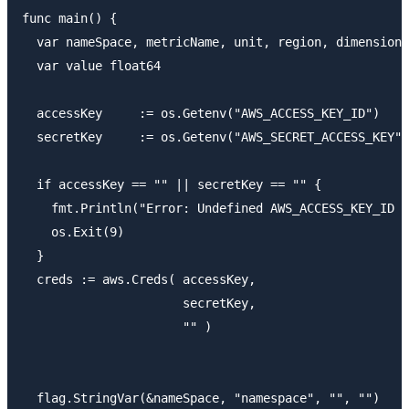
func main() {

  var nameSpace, metricName, unit, region, dimensions
  var value float64

  accessKey     := os.Getenv("AWS_ACCESS_KEY_ID")

  secretKey     := os.Getenv("AWS_SECRET_ACCESS_KEY")

  if accessKey == "" || secretKey == "" {

    fmt.Println("Error: Undefined AWS_ACCESS_KEY_ID o
    os.Exit(9)

  }

  creds := aws.Creds( accessKey,

                      secretKey,

                      "" )

  flag.StringVar(&nameSpace, "namespace", "", "")
