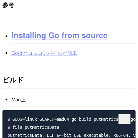
参考
Installing Go from source
Goはクロスコンパイルが簡単
ビルド
Mac上
$ GOOS=linux GOARCH=amd64 go build putMetricsData.go

$ file putMetricsData
