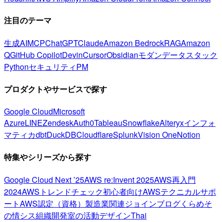
注目のテーマ
生成AI
MCP
ChatGPT
Claude
Amazon Bedrock
RAG
Amazon
Q
GitHub Copilot
Devin
Cursor
Obsidian
モダンデータスタック
Python
セキュリティ
PM
プロダクトやサービスで探す
Google Cloud
Microsoft
Azure
LINE
Zendesk
Auth0
Tableau
Snowflake
Alteryx
インフォ
マティカ
dbt
DuckDB
Cloudflare
Splunk
Vision One
Notion
特集やシリーズから探す
Google Cloud Next ’25
AWS re:Invent 2025
AWS再入門
2024
AWSトレンドチェック
初心者向け
AWSテクニカルサポ
ート
AWS認定（資格）
製造業関連
ジョインブログ
くらめそ
の情シス
組織開発室の活動
デザイン
Thai