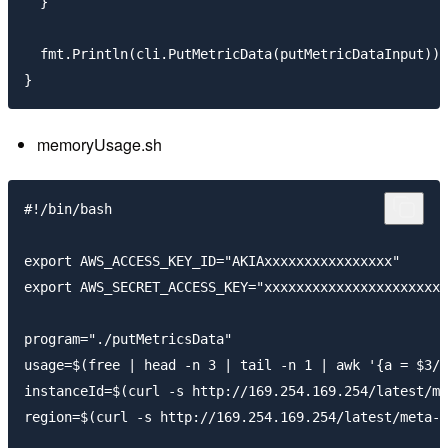
  }

  fmt.Println(cli.PutMetricData(putMetricDataInput))

memoryUsage.sh
#!/bin/bash

export AWS_ACCESS_KEY_ID="AKIAxxxxxxxxxxxxxxxx"

export AWS_SECRET_ACCESS_KEY="xxxxxxxxxxxxxxxxxxxxxxx
program="./putMetricsData"

usage=$(free | head -n 3 | tail -n 1 | awk '{a = $3/(
instanceId=$(curl -s http://169.254.169.254/latest/me
region=$(curl -s http://169.254.169.254/latest/meta-d