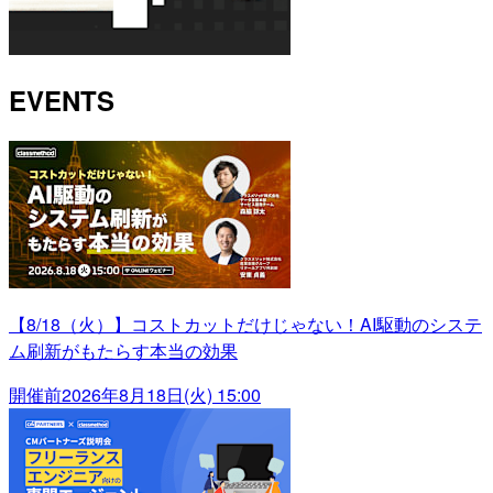
EVENTS
【8/18（火）】コストカットだけじゃない！AI駆動のシステ
ム刷新がもたらす本当の効果
開催前
2026年8月18日(火) 15:00