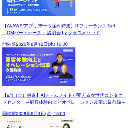
【AI/AWS/アプリ/データ案件特集】ITフリーランス向け
「CMパートナーズ」 説明会 by クラスメソッド
開催前
2026年8月12日(水) 19:00
【9/4（金）東京】AIチームメイトが変える次世代コンタク
トセンター～顧客体験向上とオペレーション改革の最前線～
開催前
2026年9月4日(金) 15:00