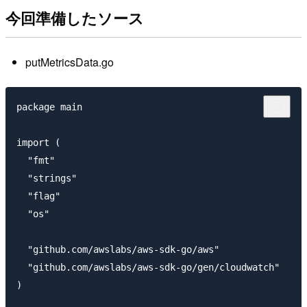
今回準備したソース
putMetricsData.go
package main

import (

  "fmt"

  "strings"

  "flag"

  "os"

  "github.com/awslabs/aws-sdk-go/aws"

  "github.com/awslabs/aws-sdk-go/gen/cloudwatch"

)
