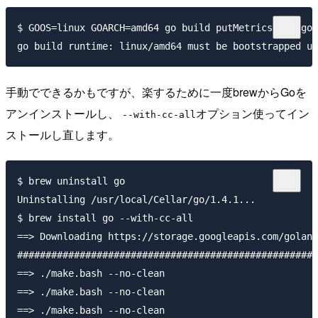
$ GOOS=linux GOARCH=amd64 go build putMetricsData.go

手動でできるかもですが、楽するために一度brewからGoを
アンインストールし、
オプション使ってイン
--with-cc-all
ストールし直します。
$ brew uninstall go

Uninstalling /usr/local/Cellar/go/1.4.1...

$ brew install go --with-cc-all

==> Downloading https://storage.googleapis.com/golang
#####################################################
==> ./make.bash --no-clean

==> ./make.bash --no-clean

==> ./make.bash --no-clean
