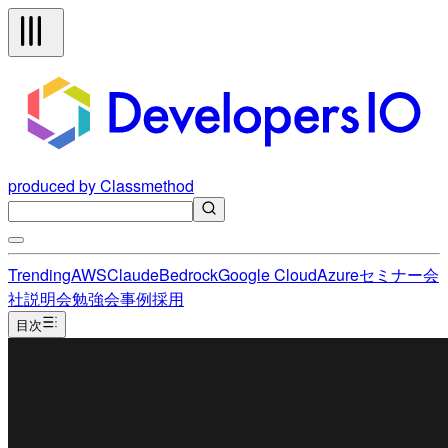
produced by Classmethod
Trending
AWS
Claude
Bedrock
Google Cloud
Azure
セミナー
会
社説明会
勉強会
事例
採用
目次