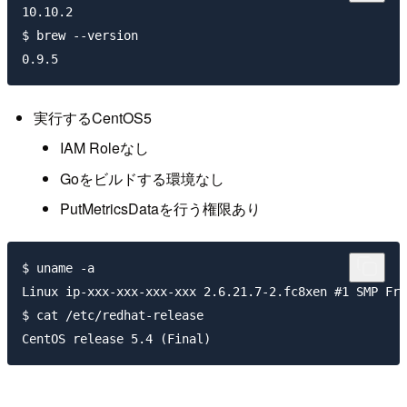
10.10.2

$ brew --version

実行するCentOS5
IAM Roleなし
Goをビルドする環境なし
PutMetricsDataを行う権限あり
$ uname -a

Linux ip-xxx-xxx-xxx-xxx 2.6.21.7-2.fc8xen #1 SMP Fri
$ cat /etc/redhat-release
