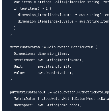
    var items = strings.SplitN(dimension_string, "=",
    if len(items) > 1 {

      dimension_items[index].Name  = aws.String(items
      dimension_items[index].Value = aws.String(items
    }

  }

  metricDataParam := &cloudwatch.MetricDatum {

    Dimensions: dimension_items,

    MetricName: aws.String(metricName),

    Unit:       aws.String(unit),

    Value:      aws.Double(value),

  }

  putMetricDataInput := &cloudwatch.PutMetricDataInpu
    MetricData: []cloudwatch.MetricDatum{*metricDataP
    Namespace:  aws.String(nameSpace),
