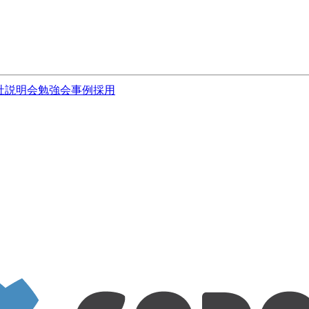
社説明会
勉強会
事例
採用