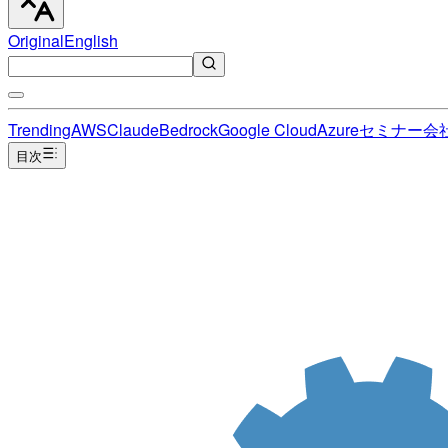
Original
English
Trending
AWS
Claude
Bedrock
Google Cloud
Azure
セミナー
会
目次