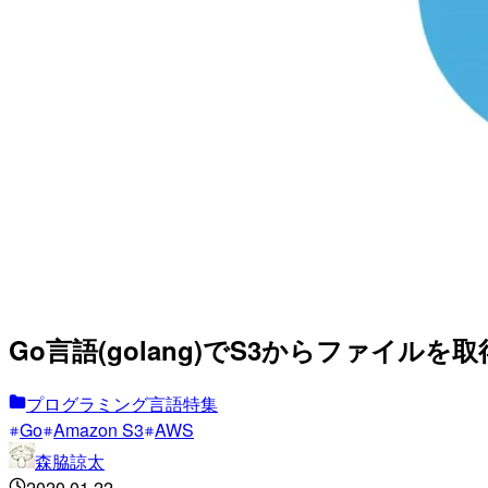
Go言語(golang)でS3からファイルを
プログラミング言語特集
Go
Amazon S3
AWS
森脇諒太
2020.01.22