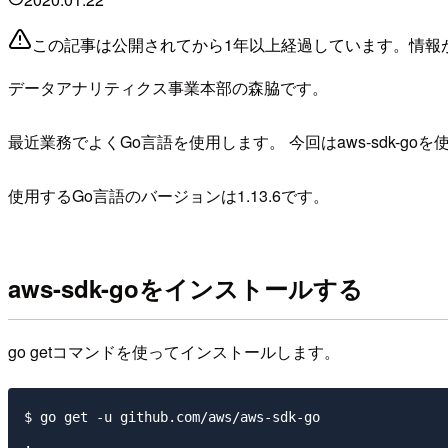
この記事は公開されてから1年以上経過しています。情報
データアナリティクス事業本部の森脇です。
最近業務でよくGo言語を使用します。 今回はaws-sdk-
使用するGo言語のバージョンは1.13.6です。
aws-sdk-goをインストールする
go getコマンドを使ってインストールします。
$ go get -u github.com/aws/aws-sdk-go

.
