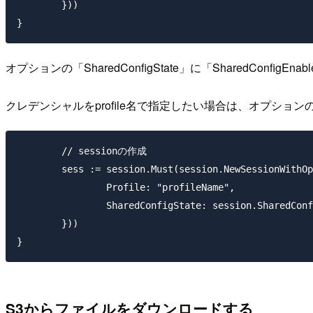
	}))

オプションの「SharedConfigState」に「SharedConfi
クレデンシャルをprofile名で指定したい場合は、オプションの「
	// sessionの作成

	sess := session.Must(session.NewSessionWithOptions(session.Options{

		Profile: "profileName",

		SharedConfigState: session.SharedConfigEnable,

	}))

S3からファイルをダウンロードする