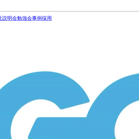
社説明会
勉強会
事例
採用