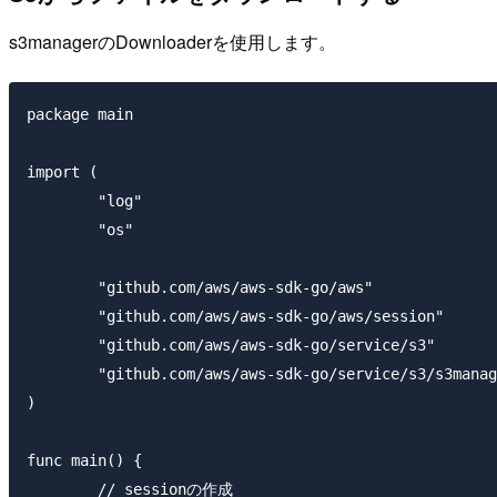
s3managerのDownloaderを使用します。
package main

import (

	"log"

	"os"

	"github.com/aws/aws-sdk-go/aws"

	"github.com/aws/aws-sdk-go/aws/session"

	"github.com/aws/aws-sdk-go/service/s3"

	"github.com/aws/aws-sdk-go/service/s3/s3manager"

)

func main() {

	// sessionの作成
