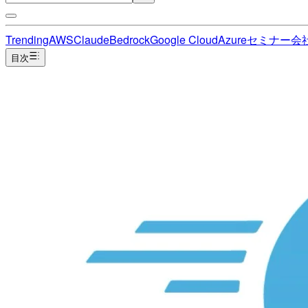
Trending
AWS
Claude
Bedrock
Google Cloud
Azure
セミナー
会
目次