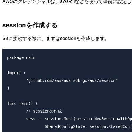
AWSのクレデンシャルは、aws-cliなどを使って事前に設定
sessionを作成する
S3に接続する際に、まずはsessionを作成します。
package main

import (

	"github.com/aws/aws-sdk-go/aws/session"

)

func main() {

	// sessionの作成

	sess := session.Must(session.NewSessionWithOptions(session.Options{

		SharedConfigState: session.SharedConfigEnable,
