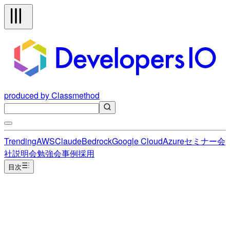
produced by Classmethod
Trending
AWS
Claude
Bedrock
Google Cloud
Azure
セミナー
会
社説明会
勉強会
事例
採用
目次