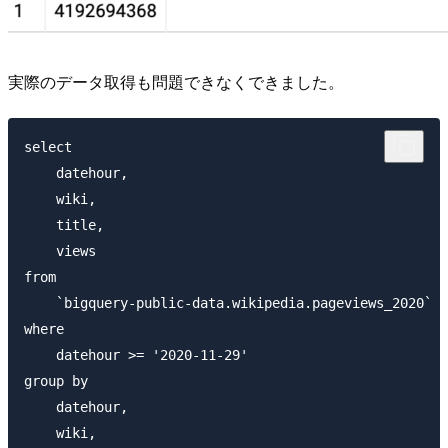
実際のデータ取得も問題できなくできました。
select

    datehour,

    wiki,

    title,

    views

from

    `bigquery-public-data.wikipedia.pageviews_2020`

where

    datehour >= '2020-11-29'

group by

    datehour,

    wiki,
