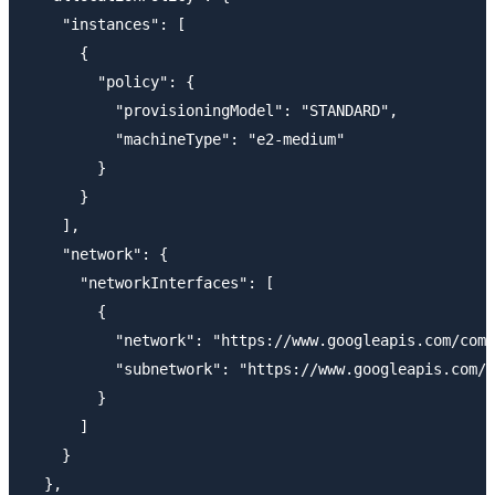
    "instances": [

      {

        "policy": {

          "provisioningModel": "STANDARD",

          "machineType": "e2-medium"

        }

      }

    ],

    "network": {

      "networkInterfaces": [

        {

          "network": "https://www.googleapis.com/comp
          "subnetwork": "https://www.googleapis.com/c
        }

      ]

    }

  },
