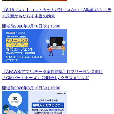
【8/18（火）】コストカットだけじゃない！AI駆動のシステ
ム刷新がもたらす本当の効果
開催前
2026年8月18日(火) 15:00
【AI/AWS/アプリ/データ案件特集】ITフリーランス向け
「CMパートナーズ」 説明会 by クラスメソッド
開催前
2026年8月12日(水) 19:00