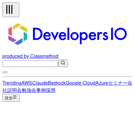
produced by Classmethod
Trending
AWS
Claude
Bedrock
Google Cloud
Azure
セミナー
会
社説明会
勉強会
事例
採用
目次