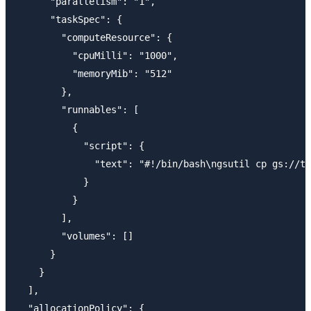
      "parallelism": "1",

      "taskSpec": {

        "computeResource": {

          "cpuMilli": "1000",

          "memoryMib": "512"

        },

        "runnables": [

          {

            "script": {

              "text": "#!/bin/bash\ngsutil cp gs://te
            }

          }

        ],

        "volumes": []

      }

    }

  ],

  "allocationPolicy": {
