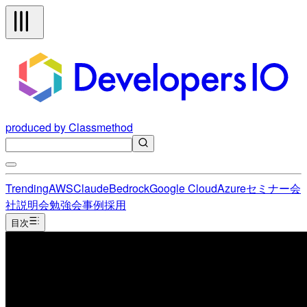
produced by Classmethod
Trending
AWS
Claude
Bedrock
Google Cloud
Azure
セミナー
会
社説明会
勉強会
事例
採用
目次