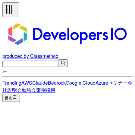
produced by Classmethod
Trending
AWS
Claude
Bedrock
Google Cloud
Azure
セミナー
会
社説明会
勉強会
事例
採用
目次