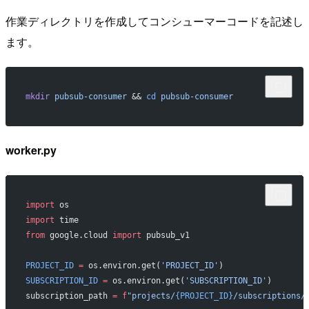
作業ディレクトリを作成してコンシューマーコードを記述し
ます。
mkdir
 pubsub-consumer
 && 
cd
 pubsub-consumer
worker.py
import
 os
import
 time
from
 google.cloud 
import
 pubsub_v1
PROJECT_ID
 =
 os.environ.get(
'PROJECT_ID'
)
SUBSCRIPTION_ID
 =
 os.environ.get(
'SUBSCRIPTION_ID'
)
subscription_path 
=
 f
"projects/
{PROJECT_ID}
/subscriptions/