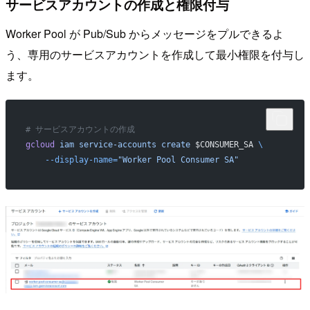
サービスアカウントの作成と権限付与
Worker Pool が Pub/Sub からメッセージをプルできるよ
う、専用のサービスアカウントを作成して最小権限を付与し
ます。
# サービスアカウントの作成
gcloud
 iam
 service-accounts
 create
 $CONSUMER_SA 
\
    --display-name=
"Worker Pool Consumer SA"