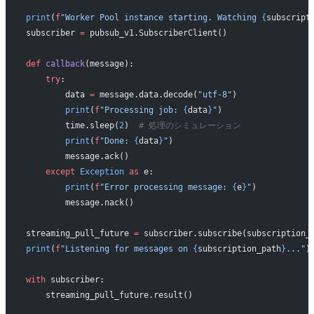
print
(
f
"Worker Pool instance starting. Watching 
{
subscript
subscriber 
=
 pubsub_v1.SubscriberClient()
def
 callback
(message):
    try
:
        data 
=
 message.data.decode(
"utf-8"
)
        print
(
f
"Processing job: 
{
data
}
"
)
        time.sleep(
2
)  
# 処理のシミュレーション
        print
(
f
"Done: 
{
data
}
"
)
        message.ack()
    except
 Exception
 as
 e:
        print
(
f
"Error processing message: 
{
e
}
"
)
        message.nack()
streaming_pull_future 
=
 subscriber.subscribe(subscription_
print
(
f
"Listening for messages on 
{
subscription_path
}
..."
)
with
 subscriber:
    streaming_pull_future.result()