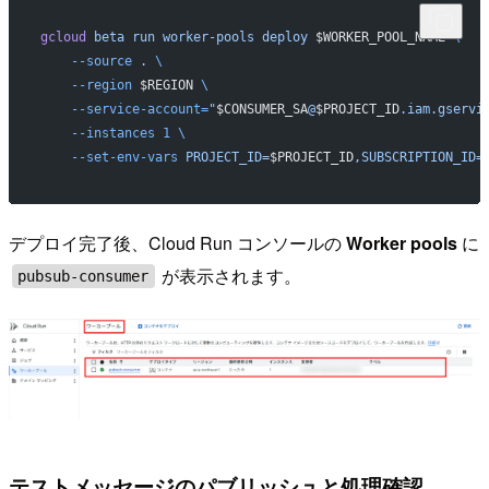
gcloud
 beta
 run
 worker-pools
 deploy
 $WORKER_POOL_NAME 
\
    --source
 .
 \
    --region
 $REGION 
\
    --service-account=
"
$CONSUMER_SA
@
$PROJECT_ID
.iam.gservi
    --instances
 1
 \
    --set-env-vars
 PROJECT_ID=
$PROJECT_ID
,SUBSCRIPTION_ID=
デプロイ完了後、Cloud Run コンソールの
Worker pools
に
が表示されます。
pubsub-consumer
テストメッセージのパブリッシュと処理確認