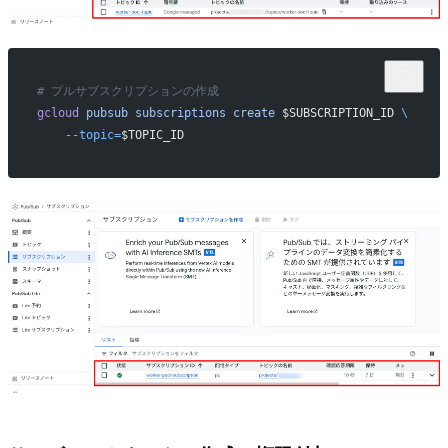
# プルサブスクリプションの作成
gcloud
 pubsub
 subscriptions
 create
 $SUBSCRIPTION_ID 
\
    --topic=
$TOPIC_ID