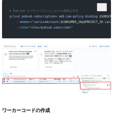
# Pub/Sub サブスクリプションのプル権限を付与
gcloud
 pubsub
 subscriptions
 add-iam-policy-binding
 $SUBSCR
    --member=
"serviceAccount:
$CONSUMER_SA
@
$PROJECT_ID
.iam.
    --role=
"roles/pubsub.subscriber"
ワーカーコードの作成