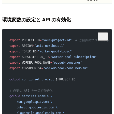
環境変数の設定と API の有効化
export
 PROJECT_ID
=
"your-project-id"
  # ご自身のプロジェクト 
export
 REGION
=
"asia-northeast1"
export
 TOPIC_ID
=
"worker-pool-topic"
export
 SUBSCRIPTION_ID
=
"worker-pool-subscription"
export
 WORKER_POOL_NAME
=
"pubsub-consumer"
export
 CONSUMER_SA
=
"worker-pool-consumer-sa"
gcloud
 config
 set
 project
 $PROJECT_ID
# 必要な API を一括で有効化
gcloud
 services
 enable
 \
    run.googleapis.com
 \
    pubsub.googleapis.com
 \
    cloudbuild.googleapis.com
 \