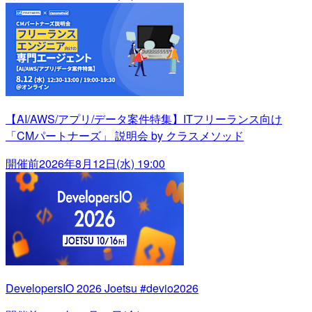
【AI/AWS/アプリ/データ案件特集】ITフリーランス向け
「CMパートナーズ」 説明会 by クラスメソッド
開催前
2026年8月12日(水) 19:00
DevelopersIO 2026 Joetsu #devio2026