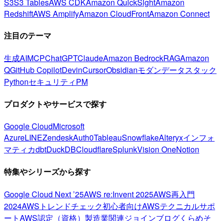
S3
S3 Tables
AWS CDK
Amazon QuickSight
Amazon
Redshift
AWS Amplify
Amazon CloudFront
Amazon Connect
注目のテーマ
生成AI
MCP
ChatGPT
Claude
Amazon Bedrock
RAG
Amazon
Q
GitHub Copilot
Devin
Cursor
Obsidian
モダンデータスタック
Python
セキュリティ
PM
プロダクトやサービスで探す
Google Cloud
Microsoft
Azure
LINE
Zendesk
Auth0
Tableau
Snowflake
Alteryx
インフォ
マティカ
dbt
DuckDB
Cloudflare
Splunk
Vision One
Notion
特集やシリーズから探す
Google Cloud Next ’25
AWS re:Invent 2025
AWS再入門
2024
AWSトレンドチェック
初心者向け
AWSテクニカルサポ
ート
AWS認定（資格）
製造業関連
ジョインブログ
くらめそ