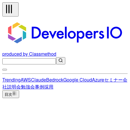
produced by Classmethod
Trending
AWS
Claude
Bedrock
Google Cloud
Azure
セミナー
会
社説明会
勉強会
事例
採用
目次