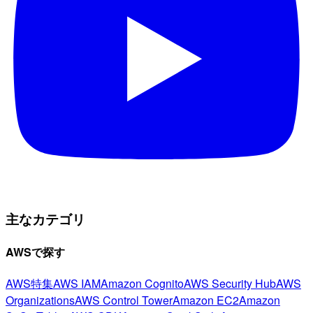
主なカテゴリ
AWSで探す
AWS特集
AWS IAM
Amazon Cognito
AWS Security Hub
AWS
Organizations
AWS Control Tower
Amazon EC2
Amazon