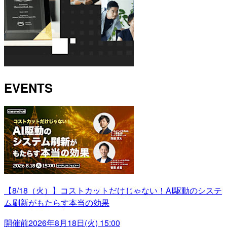
EVENTS
【8/18（火）】コストカットだけじゃない！AI駆動のシステ
ム刷新がもたらす本当の効果
開催前
2026年8月18日(火) 15:00