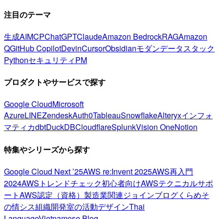
注目のテーマ
生成AI
MCP
ChatGPT
Claude
Amazon Bedrock
RAG
Amazon
Q
GitHub Copilot
Devin
Cursor
Obsidian
モダンデータスタック
Python
セキュリティ
PM
プロダクトやサービスで探す
Google Cloud
Microsoft
Azure
LINE
Zendesk
Auth0
Tableau
Snowflake
Alteryx
インフォ
マティカ
dbt
DuckDB
Cloudflare
Splunk
Vision One
Notion
特集やシリーズから探す
Google Cloud Next ’25
AWS re:Invent 2025
AWS再入門
2024
AWSトレンドチェック
初心者向け
AWSテクニカルサポ
ート
AWS認定（資格）
製造業関連
ジョインブログ
くらめそ
の情シス
組織開発室の活動
デザイン
Thai
Language
Vietnamese Blog