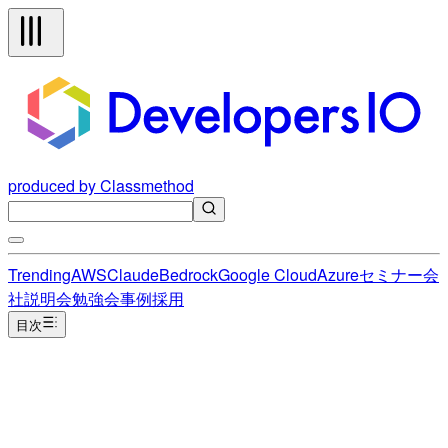
produced by Classmethod
Trending
AWS
Claude
Bedrock
Google Cloud
Azure
セミナー
会
社説明会
勉強会
事例
採用
目次