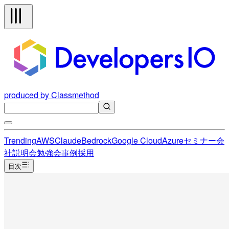
produced by Classmethod
Trending
AWS
Claude
Bedrock
Google Cloud
Azure
セミナー
会
社説明会
勉強会
事例
採用
目次