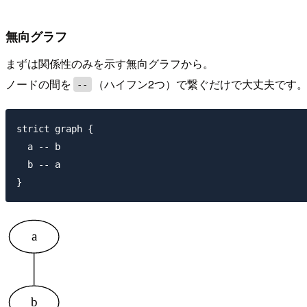
無向グラフ
まずは関係性のみを示す無向グラフから。
ノードの間を
（ハイフン2つ）で繋ぐだけで大丈夫です
--
strict graph {

  a -- b

  b -- a
