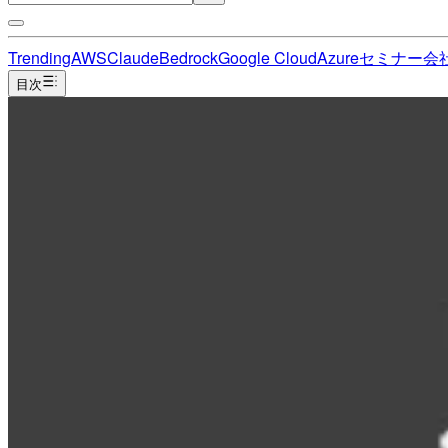
Trending
AWS
Claude
Bedrock
Google Cloud
Azure
セミナー
会
目次