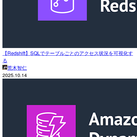
【Redshift】SQLでテーブルごとのアクセス状況を可視化す
る
荒木智仁
2025.10.14