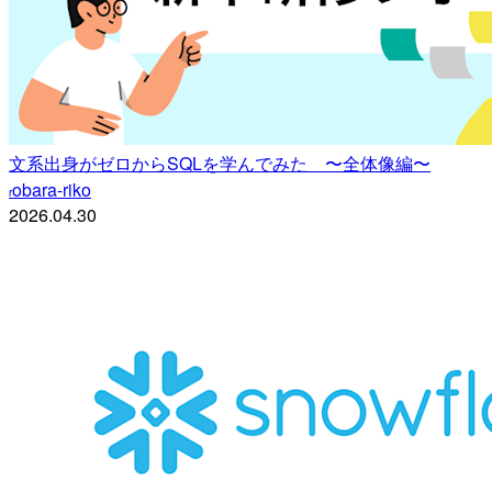
文系出身がゼロからSQLを学んでみた 〜全体像編〜
obara-riko
r
2026.04.30