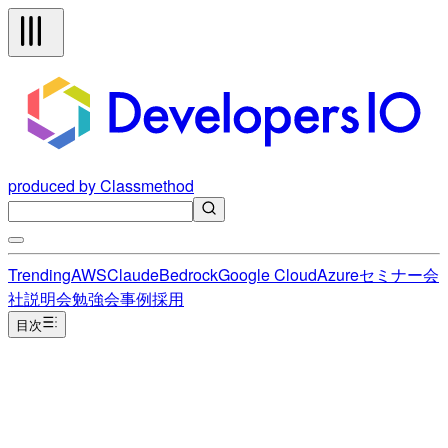
produced by Classmethod
Trending
AWS
Claude
Bedrock
Google Cloud
Azure
セミナー
会
社説明会
勉強会
事例
採用
目次