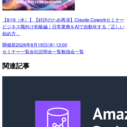
【8/19（水）】【好評のため再演】Claude Coworkセミナー
ビジネス職向け初級編｜日常業務をAIで自動化する「正しい
始め方」
開催前
2026年8月19日(水) 13:00
セミナー一覧
会社説明会一覧
勉強会一覧
関連記事