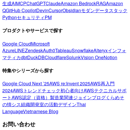
生成AI
MCP
ChatGPT
Claude
Amazon Bedrock
RAG
Amazon
Q
GitHub Copilot
Devin
Cursor
Obsidian
モダンデータスタック
Python
セキュリティ
PM
プロダクトやサービスで探す
Google Cloud
Microsoft
Azure
LINE
Zendesk
Auth0
Tableau
Snowflake
Alteryx
インフォ
マティカ
dbt
DuckDB
Cloudflare
Splunk
Vision One
Notion
特集やシリーズから探す
Google Cloud Next ’25
AWS re:Invent 2025
AWS再入門
2024
AWSトレンドチェック
初心者向け
AWSテクニカルサポ
ート
AWS認定（資格）
製造業関連
ジョインブログ
くらめそ
の情シス
組織開発室の活動
デザイン
Thai
Language
Vietnamese Blog
お問い合わせ