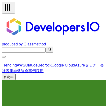
produced by Classmethod
Trending
AWS
Claude
Bedrock
Google Cloud
Azure
セミナー
会
社説明会
勉強会
事例
採用
目次