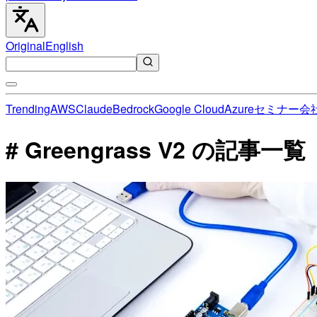
Original
English
Trending
AWS
Claude
Bedrock
Google Cloud
Azure
セミナー
会
# Greengrass V2 の記事一覧