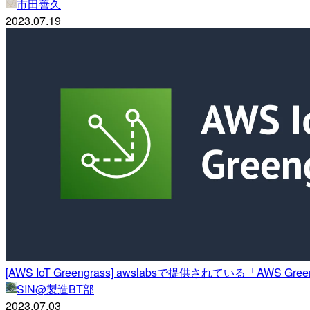
市田善久
2023.07.19
[AWS IoT Greengrass] awslabsで提供されている「AWS G
SIN@製造BT部
2023.07.03