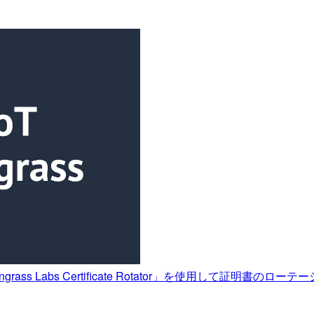
reengrass Labs Certificate Rotator」を使用して証明