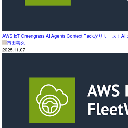
AWS IoT Greengrass AI Agents Context Pa
市田善久
2025.11.07