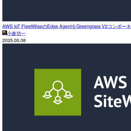
AWS IoT FleetWiseのEdge AgentをGreengrass 
小倉功一
2025.05.08