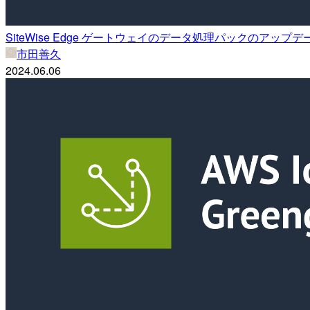
SiteWise Edge ゲートウェイのデータ処理パックのアッ
市田善久
2024.06.06