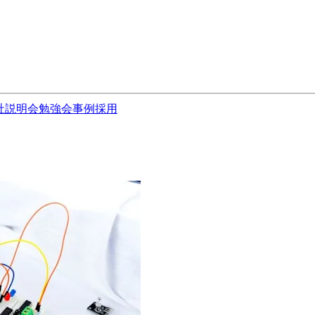
社説明会
勉強会
事例
採用