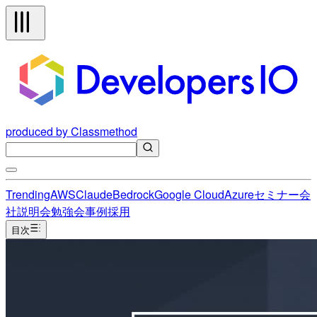
produced by Classmethod
Trending
AWS
Claude
Bedrock
Google Cloud
Azure
セミナー
会
社説明会
勉強会
事例
採用
目次