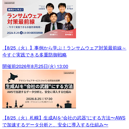
【8/25（火）】事例から学ぶ！ランサムウェア対策最前線～
今すぐ実践できる多重防御戦略
開催前
2026年8月25日(火) 13:00
【8/25（火）札幌】生成AIを“会社の武器”にする方法〜AWS
で加速するデータ分析と、安全に導入する仕組み〜