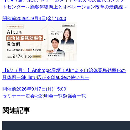
トセンター～顧客体験向上とオペレーション改革の最前線～
開催前
2026年9月4日(金) 15:00
【9/7（月）】Anthropic登壇！AIによる自治体業務効率化の
具体例ーSkillsで広がるClaudeの使い方ー
開催前
2026年9月7日(月) 15:00
セミナー一覧
会社説明会一覧
勉強会一覧
関連記事