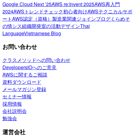
Google Cloud Next ’25
AWS re:Invent 2025
AWS再入門
2024
AWSトレンドチェック
初心者向け
AWSテクニカルサポ
ート
AWS認定（資格）
製造業関連
ジョインブログ
くらめそ
の情シス
組織開発室の活動
デザイン
Thai
Language
Vietnamese Blog
お問い合わせ
クラスメソッドへの問い合わせ
DevelopersIOへのご意見
AWSに関するご相談
資料ダウンロード
メールマガジン登録
セミナー情報
採用情報
会社説明会
勉強会
運営会社