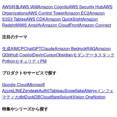
AWS特集
AWS IAM
Amazon Cognito
AWS Security Hub
AWS
Organizations
AWS Control Tower
Amazon EC2
Amazon
S3
S3 Tables
AWS CDK
Amazon QuickSight
Amazon
Redshift
AWS Amplify
Amazon CloudFront
Amazon Connect
注目のテーマ
生成AI
MCP
ChatGPT
Claude
Amazon Bedrock
RAG
Amazon
Q
GitHub Copilot
Devin
Cursor
Obsidian
モダンデータスタック
Python
セキュリティ
PM
プロダクトやサービスで探す
Google Cloud
Microsoft
Azure
LINE
Zendesk
Auth0
Tableau
Snowflake
Alteryx
インフォ
マティカ
dbt
DuckDB
Cloudflare
Splunk
Vision One
Notion
特集やシリーズから探す