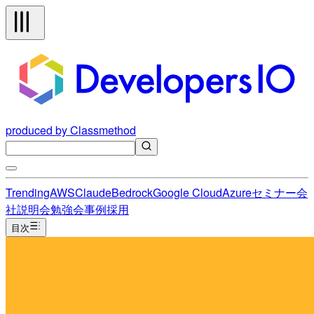
produced by Classmethod
Trending
AWS
Claude
Bedrock
Google Cloud
Azure
セミナー
会
社説明会
勉強会
事例
採用
目次