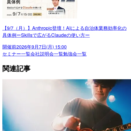
【9/7（月）】Anthropic登壇！AIによる自治体業務効率化の
具体例ーSkillsで広がるClaudeの使い方ー
開催前
2026年9月7日(月) 15:00
セミナー一覧
会社説明会一覧
勉強会一覧
関連記事