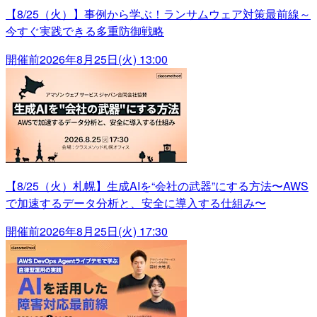
【8/25（火）】事例から学ぶ！ランサムウェア対策最前線～
今すぐ実践できる多重防御戦略
開催前
2026年8月25日(火) 13:00
【8/25（火）札幌】生成AIを“会社の武器”にする方法〜AWS
で加速するデータ分析と、安全に導入する仕組み〜
開催前
2026年8月25日(火) 17:30