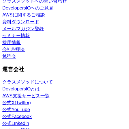
クラスメソッドへの問い合わせ
DevelopersIOへのご意見
AWSに関するご相談
資料ダウンロード
メールマガジン登録
セミナー情報
採用情報
会社説明会
勉強会
運営会社
クラスメソッドについて
DevelopersIOとは
AWS支援サービス一覧
公式X(Twitter)
公式YouTube
公式Facebook
公式LinkedIn