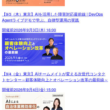
【9/3（木）東京】AIを活用した障害対応最前線 | DevOps
Agentライブデモで学ぶ、自律型運用の実践
開催前
2026年9月3日(木) 16:00
【9/4（金）東京】AIチームメイトが変える次世代コンタク
トセンター～顧客体験向上とオペレーション改革の最前線～
開催前
2026年9月4日(金) 15:00