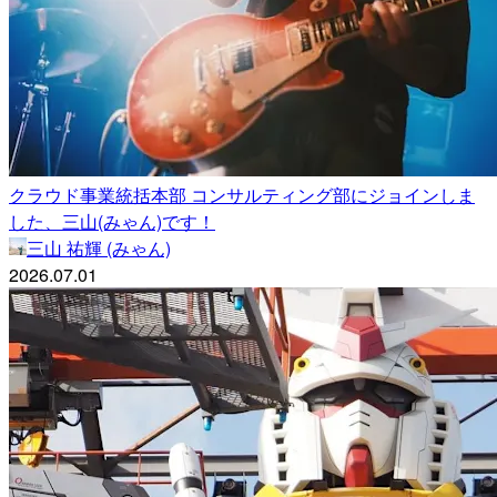
クラウド事業統括本部 コンサルティング部にジョインしま
した、三山(みゃん)です！
三山 祐輝 (みゃん)
2026.07.01