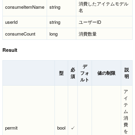
消費したアイテムモデル
consumeItemName
string
名
userId
string
ユーザーID
consumeCount
long
消費数量
Result
デ
必
説
型
フォ
値の制限
須
明
ルト
ア
イ
テ
ム
消
費
permit
bool
✓
を