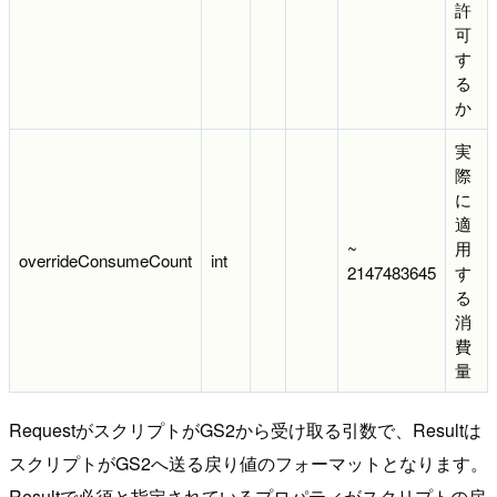
許
可
す
る
か
実
際
に
適
~
用
overrideConsumeCount
int
2147483645
す
る
消
費
量
RequestがスクリプトがGS2から受け取る引数で、Resultは
スクリプトがGS2へ送る戻り値のフォーマットとなります。
Resultで必須と指定されているプロパティがスクリプトの戻