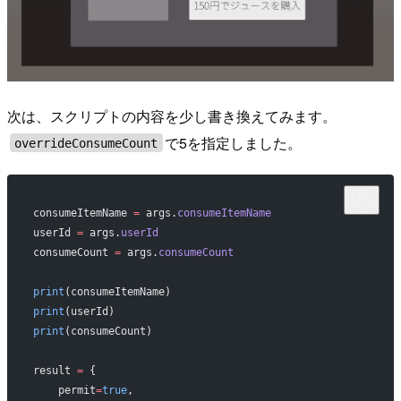
次は、スクリプトの内容を少し書き換えてみます。
で5を指定しました。
overrideConsumeCount
consumeItemName 
=
 args.
consumeItemName
userId 
=
 args.
userId
consumeCount 
=
 args.
consumeCount
print
(consumeItemName)
print
(userId)
print
(consumeCount)
result 
=
 {
    permit
=
true
,