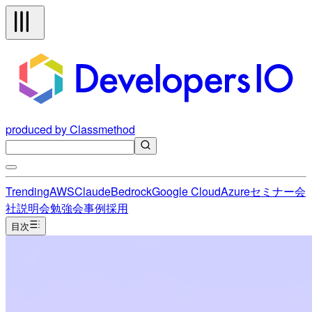
produced by Classmethod
Trending
AWS
Claude
Bedrock
Google Cloud
Azure
セミナー
会
社説明会
勉強会
事例
採用
目次