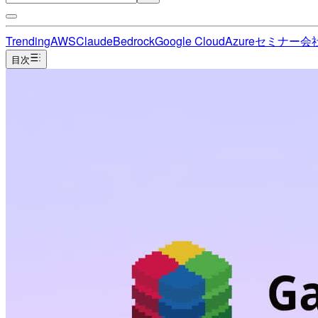
Trending
AWS
Claude
Bedrock
Google Cloud
Azure
セミナー
会
目次