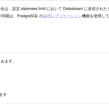
は、設定 staleness limit において Datastream に
データ同期は、PostgreSQL の
論理レプリケーション
機能を使用し
してみます。
します