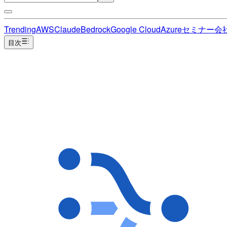
Trending
AWS
Claude
Bedrock
Google Cloud
Azure
セミナー
会
目次