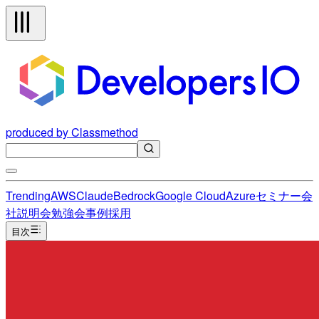
produced by Classmethod
Trending
AWS
Claude
Bedrock
Google Cloud
Azure
セミナー
会
社説明会
勉強会
事例
採用
目次