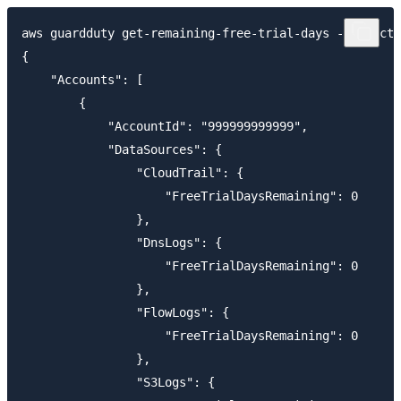
aws guardduty get-remaining-free-trial-days --detecto
{

    "Accounts": [

        {

            "AccountId": "999999999999",

            "DataSources": {

                "CloudTrail": {

                    "FreeTrialDaysRemaining": 0

                },

                "DnsLogs": {

                    "FreeTrialDaysRemaining": 0

                },

                "FlowLogs": {

                    "FreeTrialDaysRemaining": 0

                },

                "S3Logs": {
