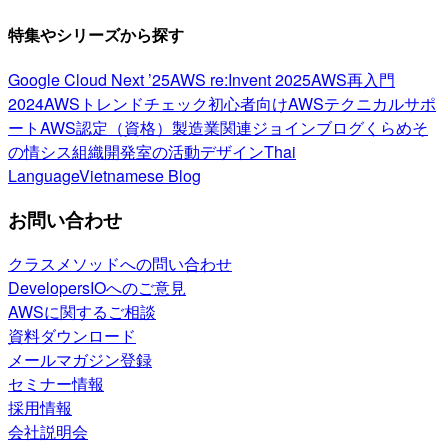
特集やシリーズから探す
Google Cloud Next ’25
AWS re:Invent 2025
AWS再入門
2024
AWSトレンドチェック
初心者向け
AWSテクニカルサポ
ート
AWS認定（資格）
製造業関連
ジョインブログ
くらめそ
の情シス
組織開発室の活動
デザイン
Thai
Language
Vietnamese Blog
お問い合わせ
クラスメソッドへの問い合わせ
DevelopersIOへのご意見
AWSに関するご相談
資料ダウンロード
メールマガジン登録
セミナー情報
採用情報
会社説明会