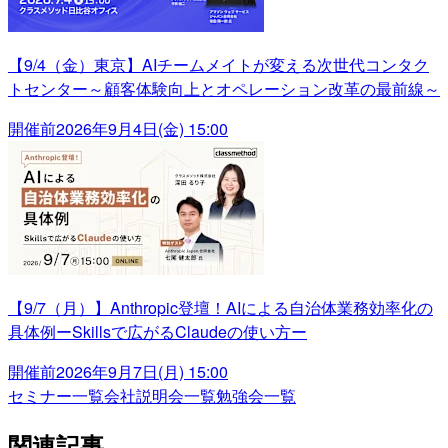
【9/4（金）東京】AIチームメイトが変える次世代コンタク
トセンター～顧客体験向上とオペレーション改革の最前線～
開催前
2026年9月4日(金) 15:00
【9/7（月）】Anthropic登壇！AIによる自治体業務効率化の
具体例ーSkillsで広がるClaudeの使い方ー
開催前
2026年9月7日(月) 15:00
セミナー一覧
会社説明会一覧
勉強会一覧
関連記事