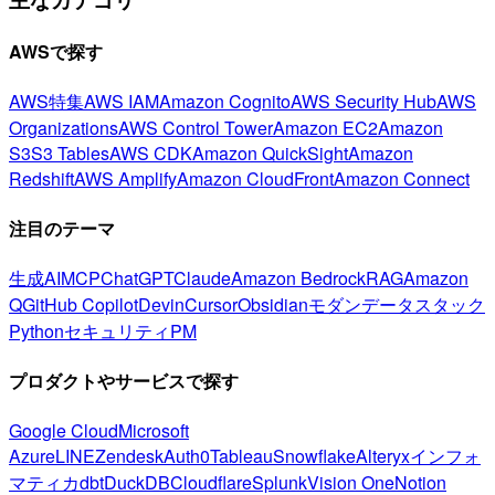
AWSで探す
AWS特集
AWS IAM
Amazon Cognito
AWS Security Hub
AWS
Organizations
AWS Control Tower
Amazon EC2
Amazon
S3
S3 Tables
AWS CDK
Amazon QuickSight
Amazon
Redshift
AWS Amplify
Amazon CloudFront
Amazon Connect
注目のテーマ
生成AI
MCP
ChatGPT
Claude
Amazon Bedrock
RAG
Amazon
Q
GitHub Copilot
Devin
Cursor
Obsidian
モダンデータスタック
Python
セキュリティ
PM
プロダクトやサービスで探す
Google Cloud
Microsoft
Azure
LINE
Zendesk
Auth0
Tableau
Snowflake
Alteryx
インフォ
マティカ
dbt
DuckDB
Cloudflare
Splunk
Vision One
Notion