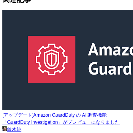
[アップデート]Amazon GuardDuty の AI 調査機能
「GuardDuty Investigation」がプレビューになりました
鈴木純