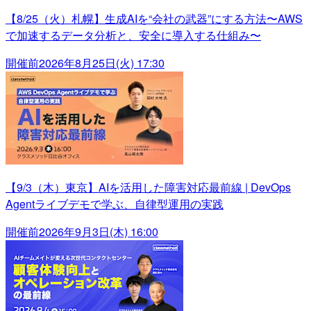
【8/25（火）札幌】生成AIを“会社の武器”にする方法〜AWS
で加速するデータ分析と、安全に導入する仕組み〜
開催前
2026年8月25日(火) 17:30
【9/3（木）東京】AIを活用した障害対応最前線 | DevOps
Agentライブデモで学ぶ、自律型運用の実践
開催前
2026年9月3日(木) 16:00