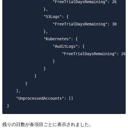
                    "FreeTrialDaysRemaining": 26

                },

                "S3Logs": {

                    "FreeTrialDaysRemaining": 30

                },

                "Kubernetes": {

                    "AuditLogs": {

                        "FreeTrialDaysRemaining": 26

                    }

                }

            }

        }

    ],

    "UnprocessedAccounts": []

}
残りの日数が各項目ごとに表示されました。