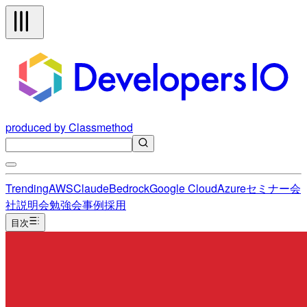
produced by Classmethod
Trending
AWS
Claude
Bedrock
Google Cloud
Azure
セミナー
会
社説明会
勉強会
事例
採用
目次