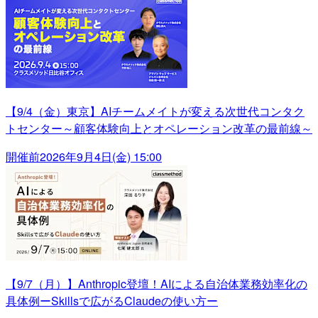
【9/4（金）東京】AIチームメイトが変える次世代コンタク
トセンター～顧客体験向上とオペレーション改革の最前線～
開催前
2026年9月4日(金) 15:00
【9/7（月）】Anthropic登壇！AIによる自治体業務効率化の
具体例ーSkillsで広がるClaudeの使い方ー