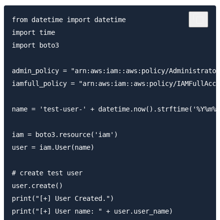
from datetime import datetime

import time

import boto3

admin_policy = "arn:aws:iam::aws:policy/Administrator
iamfull_policy = "arn:aws:iam::aws:policy/IAMFullAcce
name = 'test-user-' + datetime.now().strftime('%Y%m%d
iam = boto3.resource('iam')

user = iam.User(name)

# create test user

user.create()

print("[+] User Created.")

print("[+] User name: " + user.user_name)
