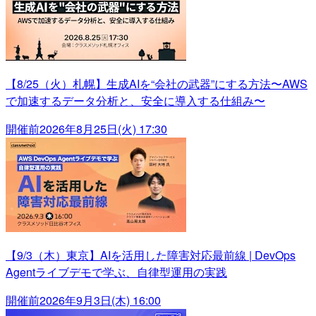
【8/25（火）札幌】生成AIを“会社の武器”にする方法〜AWS
で加速するデータ分析と、安全に導入する仕組み〜
開催前
2026年8月25日(火) 17:30
【9/3（木）東京】AIを活用した障害対応最前線 | DevOps
Agentライブデモで学ぶ、自律型運用の実践
開催前
2026年9月3日(木) 16:00