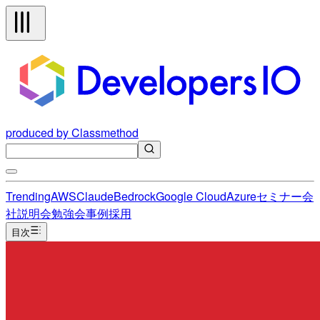
produced by Classmethod
Trending
AWS
Claude
Bedrock
Google Cloud
Azure
セミナー
会
社説明会
勉強会
事例
採用
目次