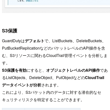
S3保護
GuardDutyは
デフォルト
で、ListBuckets、DeleteBuckets、
PutBucketReplicationなどのバケットレベルのAPI操作を含
む、S3リソースに関わるCloudTrail管理イベントを分析しま
す。
S3保護を有効
にすると、
オブジェクトレベルのAPI操作
であ
るListObjects、DeleteObject、PutObjectなどの
CloudTrail
データイベントが分析
されます。
これにより、S3バケット内のデータに対する潜在的なセ
キュリティリスクを特定することができます。