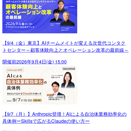
【9/4（金）東京】AIチームメイトが変える次世代コンタク
トセンター～顧客体験向上とオペレーション改革の最前線～
開催前
2026年9月4日(金) 15:00
【9/7（月）】Anthropic登壇！AIによる自治体業務効率化の
具体例ーSkillsで広がるClaudeの使い方ー