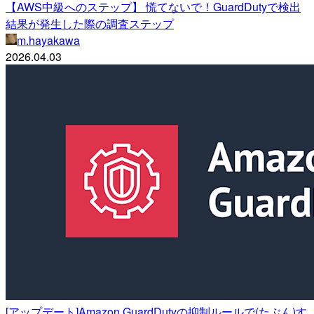
【AWS中級へのステップ】 慌てないで！GuardDutyで検出
結果が発生した際の調査ステップ
m.hayakawa
2026.04.03
[アップデート]Amazon GuardDutyの抑制ルールで(たぶん)す