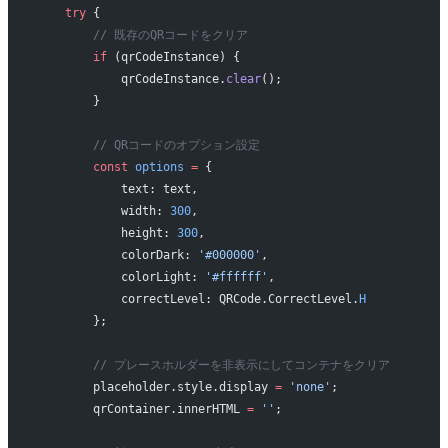
    try
 {
        // 既存のQRコードをクリア
        if
 (qrCodeInstance) {
            qrCodeInstance.
clear
();
        }
        // QRコードのオプション設定
        const
 options
 =
 {
            text: text,
            width: 
300
,
            height: 
300
,
            colorDark: 
'#000000'
,
            colorLight: 
'#ffffff'
,
            correctLevel: QRCode.CorrectLevel.
H
        };
        // プレースホルダーを非表示にしてコンテナをクリア
        placeholder.style.display 
=
 'none'
;
        qrContainer.innerHTML 
=
 ''
;