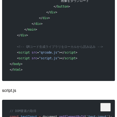
                            画像をダウンロード
                        </
button
>
                    </
div
>
                </
div
>
            </
div
>
        </
main
>
    </
div
>
    <!-- QRコード生成ライブラリをローカルから読み込み -->
    <
script
 src
=
"qrcode.js"
></
script
>
    <
script
 src
=
"script.js"
></
script
>
</
body
>
</
html
>
script.js
// DOM要素の取得
const
 textInput
 =
 document.
getElementById
(
'text-input'
);