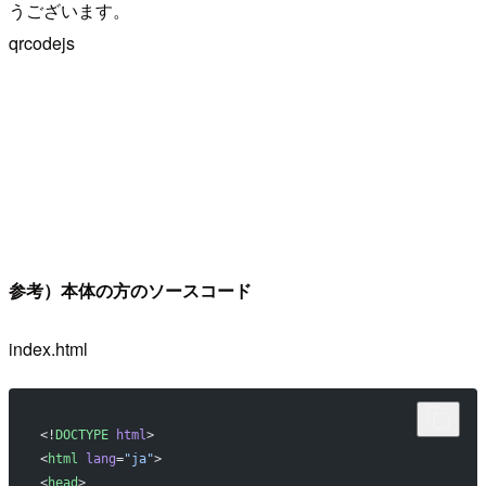
うございます。
qrcodejs
参考）本体の方のソースコード
index.html
<!
DOCTYPE
 html
>
<
html
 lang
=
"ja"
>
<
head
>