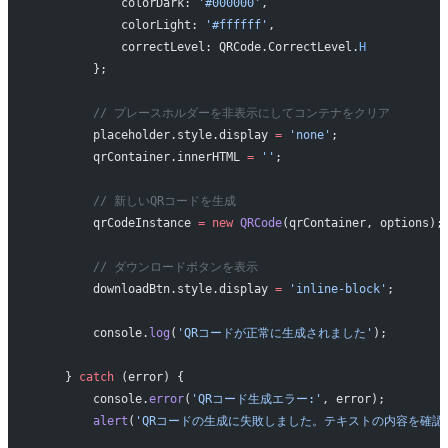
            colorDark: 
'#000000'
,
            colorLight: 
'#ffffff'
,
            correctLevel: QRCode.CorrectLevel.
H
        };
        // プレースホルダーを非表示にしてコンテナをクリア
        placeholder.style.display 
=
 'none'
;
        qrContainer.innerHTML 
=
 ''
;
        // 新しいQRコードを生成
        qrCodeInstance 
=
 new
 QRCode
(qrContainer, options);
        // ダウンロードボタンを表示
        downloadBtn.style.display 
=
 'inline-block'
;
        console.
log
(
'QRコードが正常に生成されました'
);
    } 
catch
 (error) {
        console.
error
(
'QRコード生成エラー:'
, error);
        alert
(
'QRコードの生成に失敗しました。テキストの内容を確認