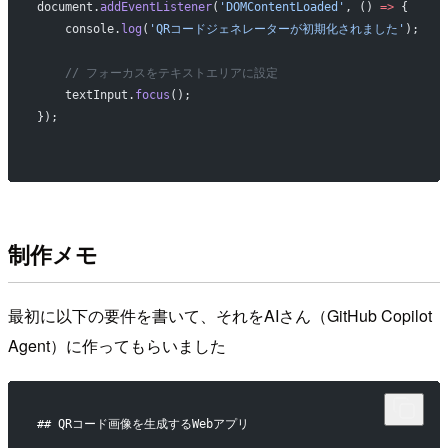
document.
addEventListener
(
'DOMContentLoaded'
, () 
=>
 {
    console.
log
(
'QRコードジェネレーターが初期化されました'
);
    // フォーカスをテキストエリアに設定
    textInput.
focus
();
});
制作メモ
最初に以下の要件を書いて、それをAIさん（GitHub Copilot
Agent）に作ってもらいました
## QRコード画像を生成するWebアプリ