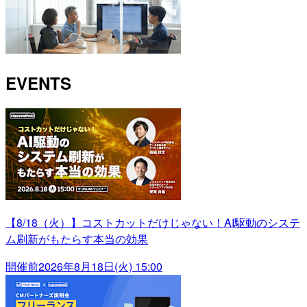
EVENTS
【8/18（火）】コストカットだけじゃない！AI駆動のシステ
ム刷新がもたらす本当の効果
開催前
2026年8月18日(火) 15:00