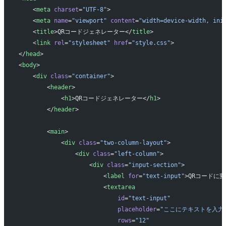
    <
meta
 charset
=
"UTF-8"
>
    <
meta
 name
=
"viewport"
 content
=
"width=device-width, ini
    <
title
>QRコードジェネレーター</
title
>
    <
link
 rel
=
"stylesheet"
 href
=
"style.css"
>
</
head
>
<
body
>
    <
div
 class
=
"container"
>
        <
header
>
            <
h1
>QRコードジェネレーター</
h1
>
        </
header
>
        <
main
>
            <
div
 class
=
"two-column-layout"
>
                <
div
 class
=
"left-column"
>
                    <
div
 class
=
"input-section"
>
                        <
label
 for
=
"text-input"
>QRコードに
                        <
textarea
                            id
=
"text-input"
                            placeholder
=
"ここにテキストを入力
                            rows
=
"12"