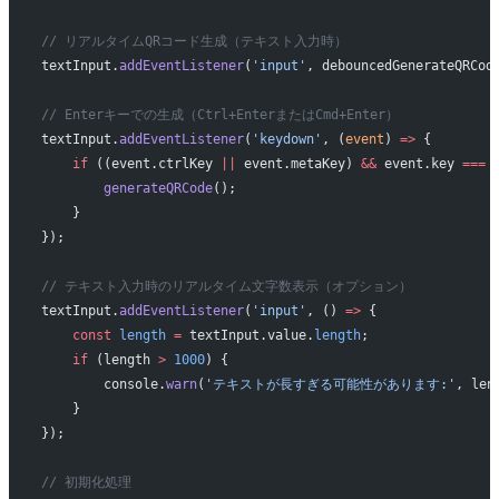
// リアルタイムQRコード生成（テキスト入力時）
textInput.
addEventListener
(
'input'
, debouncedGenerateQRCod
// Enterキーでの生成（Ctrl+EnterまたはCmd+Enter）
textInput.
addEventListener
(
'keydown'
, (
event
) 
=>
 {
    if
 ((event.ctrlKey 
||
 event.metaKey) 
&&
 event.key 
===
 
        generateQRCode
();
    }
});
// テキスト入力時のリアルタイム文字数表示（オプション）
textInput.
addEventListener
(
'input'
, () 
=>
 {
    const
 length
 =
 textInput.value.
length
;
    if
 (length 
>
 1000
) {
        console.
warn
(
'テキストが長すぎる可能性があります:'
, len
    }
});
// 初期化処理