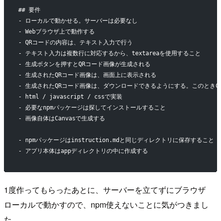
## 要件
- ローカルで動かせる。サーバーは必要なし
- Webブラウザ上で動作する
- QRコードの内容は、テキスト入力で行う
- テキスト入力は複数行に対応するから、textareaを使用すること
- 生成ボタンを押すとQRコード画像が生成される
- 生成されたQRコード画像は、画面上に表示される
- 生成されたQRコード画像は、ダウンロードできるようにする。このときCa
- html / javascript / cssで実装
- 必要なnpmパッケージは探してインストールすること
- 画像自体はCanvasで生成する
- npmパッケージはinstruction.mdと同じディレクトリに保存すること
- アプリ本体はappディレクトリの中に作成する
1度作ってもらったあとに、サーバーを立てずにブラウザ
ローカルで動かすので、npm使えないことに気がつきまし
た。