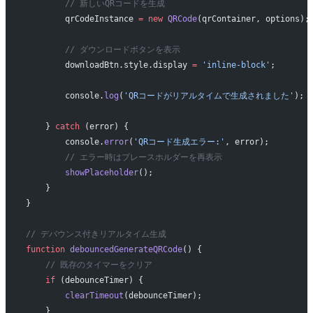
        // 新しいQRコードを生成
        qrCodeInstance 
=
 new
 QRCode
(qrContainer, options);
        // ダウンロードボタンを表示
        downloadBtn.style.display 
=
 'inline-block'
;
        console.
log
(
'QRコードがリアルタイムで生成されました'
);
    } 
catch
 (error) {
        console.
error
(
'QRコード生成エラー:'
, error);
        // エラー時はプレースホルダーを再表示
        showPlaceholder
();
    }
}
// デバウンス付きリアルタイム生成
function
 debouncedGenerateQRCode
() {
    // 既存のタイマーをクリア
    if
 (debounceTimer) {
        clearTimeout
(debounceTimer);
    }