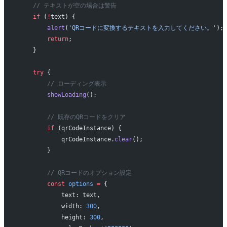
    // テキストが空の場合は警告
    if
 (
!
text) {
        alert
(
'QRコードに変換するテキストを入力してください。'
);
        return
;
    }
    try
 {
        // ローディング表示
        showLoading
();
        // 既存のQRコードをクリア
        if
 (qrCodeInstance) {
            qrCodeInstance.
clear
();
        }
        // QRコードのオプション設定
        const
 options
 =
 {
            text: text,
            width: 
300
,
            height: 
300
,