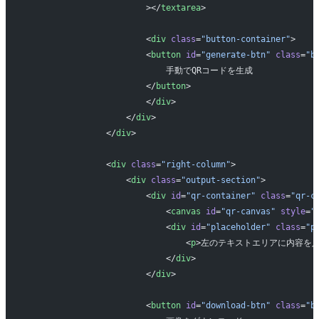
                        ></
textarea
>
                        <
div
 class
=
"button-container"
>
                        <
button
 id
=
"generate-btn"
 class
=
"b
                            手動でQRコードを生成
                        </
button
>
                        </
div
>
                    </
div
>
                </
div
>
                <
div
 class
=
"right-column"
>
                    <
div
 class
=
"output-section"
>
                        <
div
 id
=
"qr-container"
 class
=
"qr-c
                            <
canvas
 id
=
"qr-canvas"
 style
=
"
                            <
div
 id
=
"placeholder"
 class
=
"p
                                <
p
>左のテキストエリアに内容を入
                            </
div
>
                        </
div
>
                        <
button
 id
=
"download-btn"
 class
=
"b