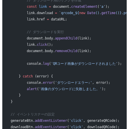
        // ダウンロード用のリンクを作成
        const
 link
 =
 document.
createElement
(
'a'
);
        link.download 
=
 `qrcode_${
new
 Date
().
getTime
()
}.pn
        link.href 
=
 dataURL;
        // ダウンロードを実行
        document.body.
appendChild
(link);
        link.
click
();
        document.body.
removeChild
(link);
        console.
log
(
'QRコード画像がダウンロードされました'
);
    } 
catch
 (error) {
        console.
error
(
'ダウンロードエラー:'
, error);
        alert
(
'画像のダウンロードに失敗しました。'
);
    }
}
// イベントリスナーの設定
generateBtn.
addEventListener
(
'click'
, generateQRCode);
downloadBtn.
addEventListener
(
'click'
, downloadQRCode);