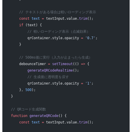
    // テキストがある場合は軽いローディング表示
    const
 text
 =
 textInput.value.
trim
();
    if
 (text) {
        // 軽いローディング表示（点滅効果）
        qrContainer.style.opacity 
=
 '0.7'
;
    }
    // 500ms後に実行（入力が止まったら生成）
    debounceTimer 
=
 setTimeout
(() 
=>
 {
        generateQRCodeRealtime
();
        // 生成後に透明度を戻す
        qrContainer.style.opacity 
=
 '1'
;
    }, 
500
);
}
// QRコード生成関数
function
 generateQRCode
() {
    const
 text
 =
 textInput.value.
trim
();