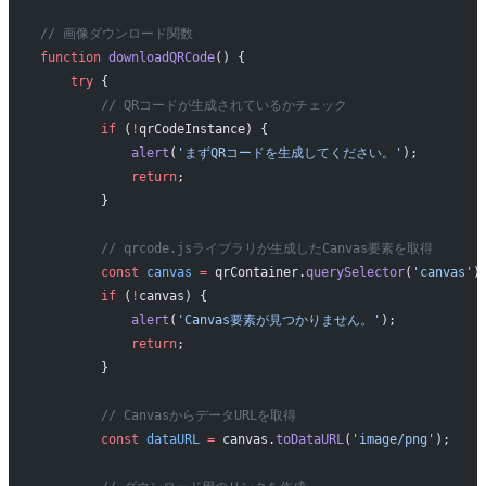
// 画像ダウンロード関数
function
 downloadQRCode
() {
    try
 {
        // QRコードが生成されているかチェック
        if
 (
!
qrCodeInstance) {
            alert
(
'まずQRコードを生成してください。'
);
            return
;
        }
        // qrcode.jsライブラリが生成したCanvas要素を取得
        const
 canvas
 =
 qrContainer.
querySelector
(
'canvas'
)
        if
 (
!
canvas) {
            alert
(
'Canvas要素が見つかりません。'
);
            return
;
        }
        // CanvasからデータURLを取得
        const
 dataURL
 =
 canvas.
toDataURL
(
'image/png'
);