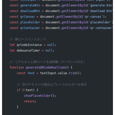
const
 generateBtn
 =
 document.
getElementById
(
'generate-btn'
const
 downloadBtn
 =
 document.
getElementById
(
'download-btn'
const
 qrCanvas
 =
 document.
getElementById
(
'qr-canvas'
);
const
 placeholder
 =
 document.
getElementById
(
'placeholder'
)
const
 qrContainer
 =
 document.
getElementById
(
'qr-container'
// QRコードインスタンス
let
 qrCodeInstance 
=
 null
;
let
 debounceTimer 
=
 null
;
// リアルタイムQRコード生成関数（デバウンス付き）
function
 generateQRCodeRealtime
() {
    const
 text
 =
 textInput.value.
trim
();
    // 空のテキストの場合はプレースホルダーを表示
    if
 (
!
text) {
        showPlaceholder
();
        return
;
    }