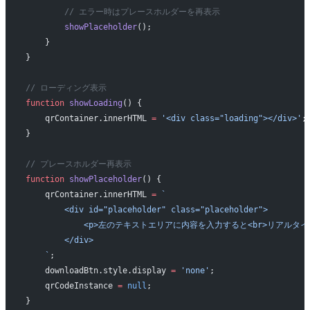
        // エラー時はプレースホルダーを再表示
        showPlaceholder
();
    }
}
// ローディング表示
function
 showLoading
() {
    qrContainer.innerHTML 
=
 '<div class="loading"></div>'
;
}
// プレースホルダー再表示
function
 showPlaceholder
() {
    qrContainer.innerHTML 
=
 `
        <div id="placeholder" class="placeholder">
            <p>左のテキストエリアに内容を入力すると<br>リアルタ
        </div>
    `
;
    downloadBtn.style.display 
=
 'none'
;
    qrCodeInstance 
=
 null
;
}