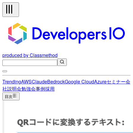
produced by Classmethod
Trending
AWS
Claude
Bedrock
Google Cloud
Azure
セミナー
会
社説明会
勉強会
事例
採用
目次