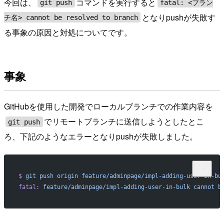
今回は、
コマンドを実行すると
git push
fatal: <ブラン
となりpushが失敗す
チ名> cannot be resolved to branch
る事象の原因と対処についてです。
事象
GitHubを使用した開発でローカルブランチでの作業内容を
でリモートブランチに送信しようとしたとこ
git push
ろ、下記のようなエラーとなりpushが失敗しました。
$
 git
 push
 origin
 feature/adminpage/impl-adding-user-in-bu
fatal:
 feature/adminpage/impl-adding-user-in-bulk
 cannot
 b