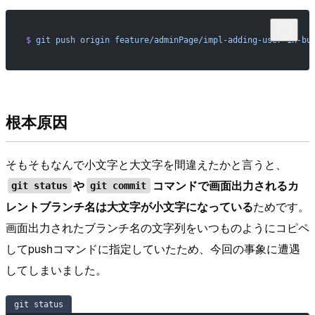
$
 git
 push
 origin
 feature/adminPage/impl-adding-user-in-bu
根本原因
そもそもなんで小文字と大文字を間違えたかと言うと、
や
コマンドで画面出力されるカ
git status
git commit
レントブランチ名は大文字が小文字になっている
ためです。
画面出力されたブランチ名の文字列をいつものようにコピペ
してpushコマンドに指定していたため、今回の事象に遭遇
してしまいました。
git status