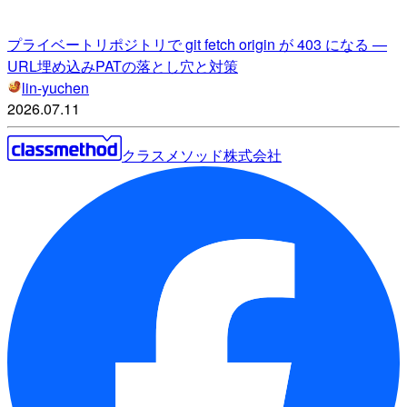
プライベートリポジトリで git fetch origin が 403 になる —
URL埋め込みPATの落とし穴と対策
lin-yuchen
2026.07.11
クラスメソッド株式会社