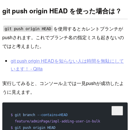
git push origin HEAD を使った場合は？
を使用するとカレントブランチが
git push origin HEAD
pushされます。これでブランチ名の指定ミスも起きないの
ではと考えました。
git push origin HEADを知らない人は時間を無駄にして
います！ - Qiita
実行してみると、コンソール上では一見pushが成功したよ
うに見えます。
$
 git
 branch
 --contains=HEAD
  feature/adminPage/impl-adding-user-in-bulk
$
 git
 push
 origin
 HEAD