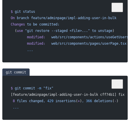
$
 git
 status
On
 branch
 feature/adminpage/impl-adding-user-in-bulk
Changes
 to
 be
 committed:
  (
use
 "git restore --staged <file>..."
 to
 unstage
)
        modified:
   web/src/components/actions/useGetUsers
        modified:
   web/src/components/pages/userPage.tsx
        ...
git commit
$
 git
 commit
 -m
 "fix"
[feature/adminpage/impl-adding-user-in-bulk cff74b1] fix
 8
 files
 changed,
 429
 insertions
(
+
)
,
 366
 deletions
(
-
)
 ...