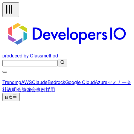
produced by Classmethod
Trending
AWS
Claude
Bedrock
Google Cloud
Azure
セミナー
会
社説明会
勉強会
事例
採用
目次