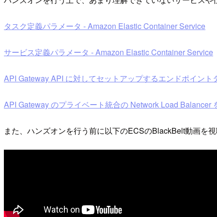
タスク定義パラメータ - Amazon Elastic Container Service
サービス定義パラメータ - Amazon Elastic Container Service
API Gateway API に対してセットアップするエンドポイントタイプ
API Gateway のプライベート統合の Network Load Balancer 
また、ハンズオンを行う前に以下のECSのBlackBelt動