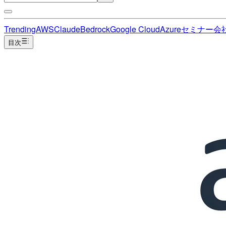
Trending
AWS
Claude
Bedrock
Google Cloud
Azure
セミナー
会
目次