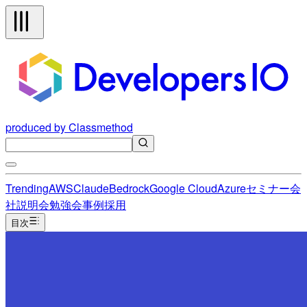
produced by Classmethod
Trending
AWS
Claude
Bedrock
Google Cloud
Azure
セミナー
会
社説明会
勉強会
事例
採用
目次