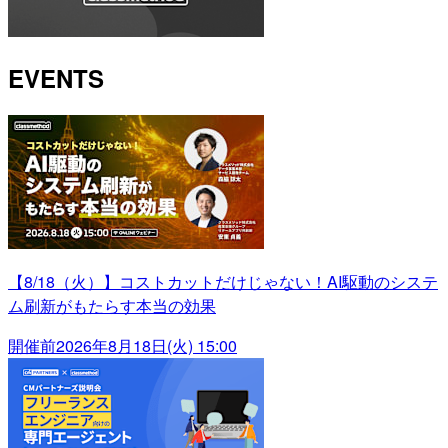
EVENTS
【8/18（火）】コストカットだけじゃない！AI駆動のシステ
ム刷新がもたらす本当の効果
開催前
2026年8月18日(火) 15:00