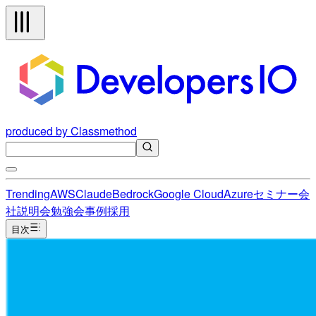
produced by Classmethod
Trending
AWS
Claude
Bedrock
Google Cloud
Azure
セミナー
会
社説明会
勉強会
事例
採用
目次