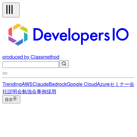
produced by Classmethod
Trending
AWS
Claude
Bedrock
Google Cloud
Azure
セミナー
会
社説明会
勉強会
事例
採用
目次