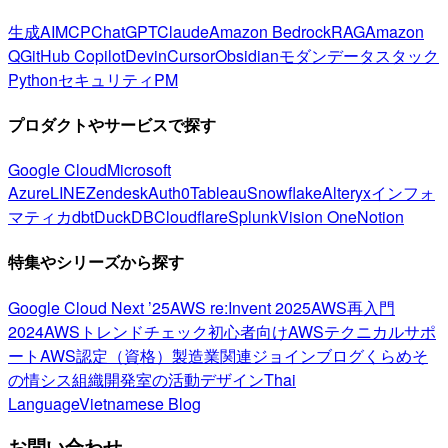
生成AI
MCP
ChatGPT
Claude
Amazon Bedrock
RAG
Amazon
Q
GitHub Copilot
Devin
Cursor
Obsidian
モダンデータスタック
Python
セキュリティ
PM
プロダクトやサービスで探す
Google Cloud
Microsoft
Azure
LINE
Zendesk
Auth0
Tableau
Snowflake
Alteryx
インフォ
マティカ
dbt
DuckDB
Cloudflare
Splunk
Vision One
Notion
特集やシリーズから探す
Google Cloud Next ’25
AWS re:Invent 2025
AWS再入門
2024
AWSトレンドチェック
初心者向け
AWSテクニカルサポ
ート
AWS認定（資格）
製造業関連
ジョインブログ
くらめそ
の情シス
組織開発室の活動
デザイン
Thai
Language
Vietnamese Blog
お問い合わせ