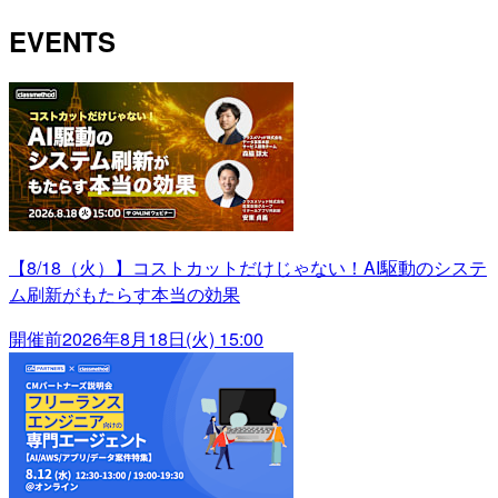
EVENTS
【8/18（火）】コストカットだけじゃない！AI駆動のシステ
ム刷新がもたらす本当の効果
開催前
2026年8月18日(火) 15:00