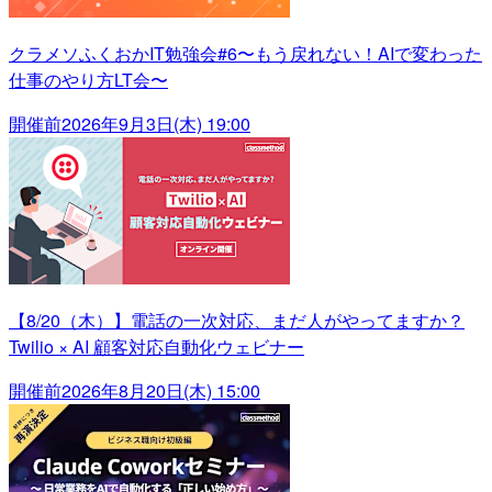
クラメソふくおかIT勉強会#6〜もう戻れない！AIで変わった
仕事のやり方LT会〜
開催前
2026年9月3日(木) 19:00
【8/20（木）】電話の一次対応、まだ人がやってますか？
Twilio × AI 顧客対応自動化ウェビナー
開催前
2026年8月20日(木) 15:00