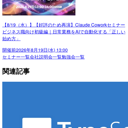
【8/19（水）】【好評のため再演】Claude Coworkセミナー
ビジネス職向け初級編｜日常業務をAIで自動化する「正しい
始め方」
開催前
2026年8月19日(水) 13:00
セミナー一覧
会社説明会一覧
勉強会一覧
関連記事