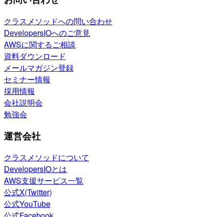
クラスメソッドへの問い合わせ
DevelopersIOへのご意見
AWSに関するご相談
資料ダウンロード
メールマガジン登録
セミナー情報
採用情報
会社説明会
勉強会
運営会社
クラスメソッドについて
DevelopersIOとは
AWS支援サービス一覧
公式X(Twitter)
公式YouTube
公式Facebook