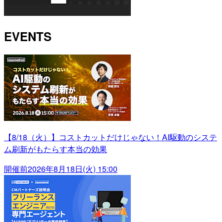
EVENTS
【8/18（火）】コストカットだけじゃない！AI駆動のシステ
ム刷新がもたらす本当の効果
開催前
2026年8月18日(火) 15:00