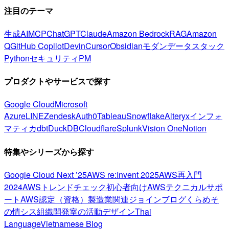
注目のテーマ
生成AI
MCP
ChatGPT
Claude
Amazon Bedrock
RAG
Amazon
Q
GitHub Copilot
Devin
Cursor
Obsidian
モダンデータスタック
Python
セキュリティ
PM
プロダクトやサービスで探す
Google Cloud
Microsoft
Azure
LINE
Zendesk
Auth0
Tableau
Snowflake
Alteryx
インフォ
マティカ
dbt
DuckDB
Cloudflare
Splunk
Vision One
Notion
特集やシリーズから探す
Google Cloud Next ’25
AWS re:Invent 2025
AWS再入門
2024
AWSトレンドチェック
初心者向け
AWSテクニカルサポ
ート
AWS認定（資格）
製造業関連
ジョインブログ
くらめそ
の情シス
組織開発室の活動
デザイン
Thai
Language
Vietnamese Blog