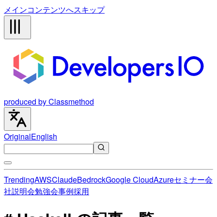
メインコンテンツへスキップ
produced by Classmethod
Original
English
Trending
AWS
Claude
Bedrock
Google Cloud
Azure
セミナー
会
社説明会
勉強会
事例
採用