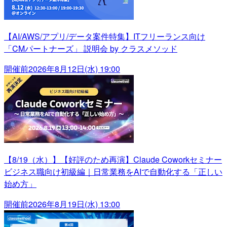
【AI/AWS/アプリ/データ案件特集】ITフリーランス向け
「CMパートナーズ」 説明会 by クラスメソッド
開催前
2026年8月12日(水) 19:00
【8/19（水）】【好評のため再演】Claude Coworkセミナー
ビジネス職向け初級編｜日常業務をAIで自動化する「正しい
始め方」
開催前
2026年8月19日(水) 13:00