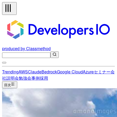
produced by Classmethod
Trending
AWS
Claude
Bedrock
Google Cloud
Azure
セミナー
会
社説明会
勉強会
事例
採用
目次