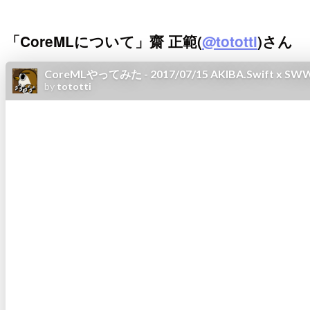
「CoreMLについて」齋 正範(
@tototti
)さん