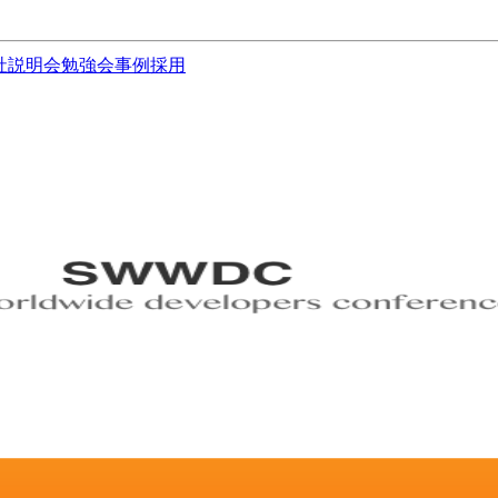
社説明会
勉強会
事例
採用