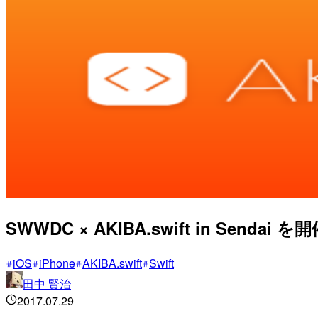
SWWDC × AKIBA.swift in Sendai 
iOS
iPhone
AKIBA.swift
Swift
田中 賢治
2017.07.29