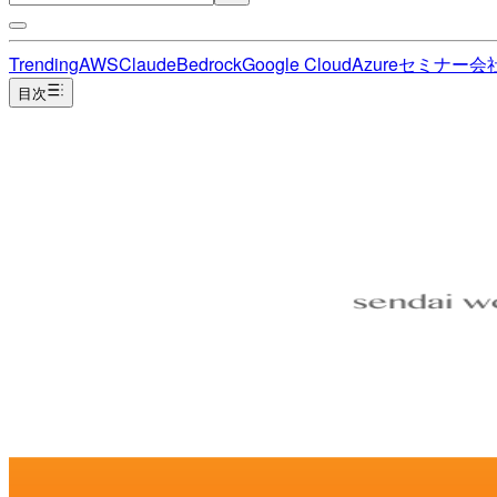
Trending
AWS
Claude
Bedrock
Google Cloud
Azure
セミナー
会
目次