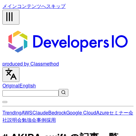
メインコンテンツへスキップ
produced by Classmethod
Original
English
Trending
AWS
Claude
Bedrock
Google Cloud
Azure
セミナー
会
社説明会
勉強会
事例
採用