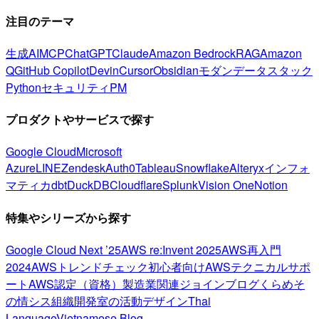
注目のテーマ
生成AI
MCP
ChatGPT
Claude
Amazon Bedrock
RAG
Amazon
Q
GitHub Copilot
Devin
Cursor
Obsidian
モダンデータスタック
Python
セキュリティ
PM
プロダクトやサービスで探す
Google Cloud
Microsoft
Azure
LINE
Zendesk
Auth0
Tableau
Snowflake
Alteryx
インフォ
マティカ
dbt
DuckDB
Cloudflare
Splunk
Vision One
Notion
特集やシリーズから探す
Google Cloud Next ’25
AWS re:Invent 2025
AWS再入門
2024
AWSトレンドチェック
初心者向け
AWSテクニカルサポ
ート
AWS認定（資格）
製造業関連
ジョインブログ
くらめそ
の情シス
組織開発室の活動
デザイン
Thai
Language
Vietnamese Blog