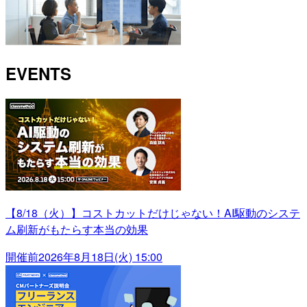
EVENTS
【8/18（火）】コストカットだけじゃない！AI駆動のシステ
ム刷新がもたらす本当の効果
開催前
2026年8月18日(火) 15:00