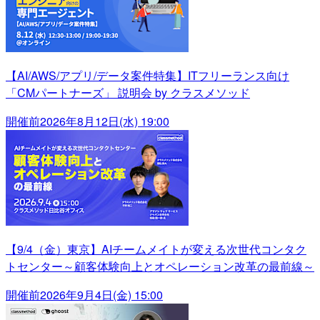
【AI/AWS/アプリ/データ案件特集】ITフリーランス向け
「CMパートナーズ」 説明会 by クラスメソッド
開催前
2026年8月12日(水) 19:00
【9/4（金）東京】AIチームメイトが変える次世代コンタク
トセンター～顧客体験向上とオペレーション改革の最前線～
開催前
2026年9月4日(金) 15:00