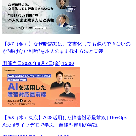
【8/7（金）】なぜ暗黙知は、文書化しても継承できないの
か"書けない判断"を本人のまま残す方法と実装
開催当日
2026年8月7日(金) 15:00
【9/3（木）東京】AIを活用した障害対応最前線 | DevOps
Agentライブデモで学ぶ、自律型運用の実践