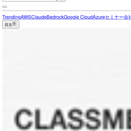
Trending
AWS
Claude
Bedrock
Google Cloud
Azure
セミナー
会
目次