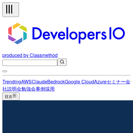
produced by Classmethod
Trending
AWS
Claude
Bedrock
Google Cloud
Azure
セミナー
会
社説明会
勉強会
事例
採用
目次