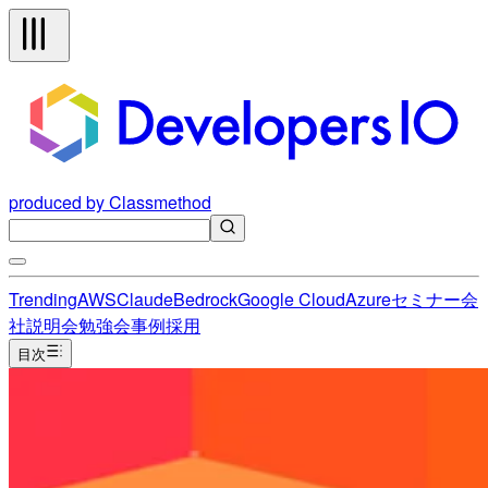
produced by Classmethod
Trending
AWS
Claude
Bedrock
Google Cloud
Azure
セミナー
会
社説明会
勉強会
事例
採用
目次