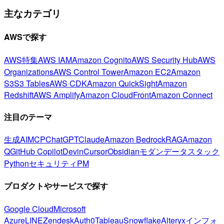
主なカテゴリ
AWSで探す
AWS特集
AWS IAM
Amazon Cognito
AWS Security Hub
AWS
Organizations
AWS Control Tower
Amazon EC2
Amazon
S3
S3 Tables
AWS CDK
Amazon QuickSight
Amazon
Redshift
AWS Amplify
Amazon CloudFront
Amazon Connect
注目のテーマ
生成AI
MCP
ChatGPT
Claude
Amazon Bedrock
RAG
Amazon
Q
GitHub Copilot
Devin
Cursor
Obsidian
モダンデータスタック
Python
セキュリティ
PM
プロダクトやサービスで探す
Google Cloud
Microsoft
Azure
LINE
Zendesk
Auth0
Tableau
Snowflake
Alteryx
インフォ