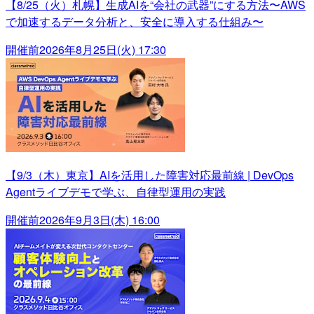
【8/25（火）札幌】生成AIを“会社の武器”にする方法〜AWS
で加速するデータ分析と、安全に導入する仕組み〜
開催前
2026年8月25日(火) 17:30
【9/3（木）東京】AIを活用した障害対応最前線 | DevOps
Agentライブデモで学ぶ、自律型運用の実践
開催前
2026年9月3日(木) 16:00