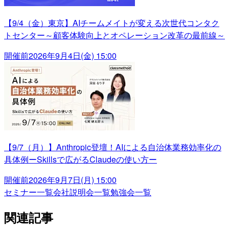
【9/4（金）東京】AIチームメイトが変える次世代コンタク
トセンター～顧客体験向上とオペレーション改革の最前線～
開催前
2026年9月4日(金) 15:00
【9/7（月）】Anthropic登壇！AIによる自治体業務効率化の
具体例ーSkillsで広がるClaudeの使い方ー
開催前
2026年9月7日(月) 15:00
セミナー一覧
会社説明会一覧
勉強会一覧
関連記事