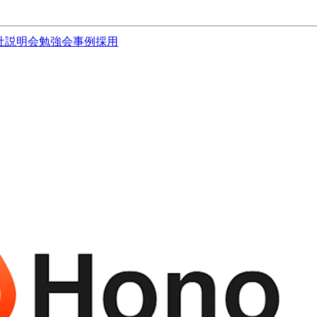
社説明会
勉強会
事例
採用