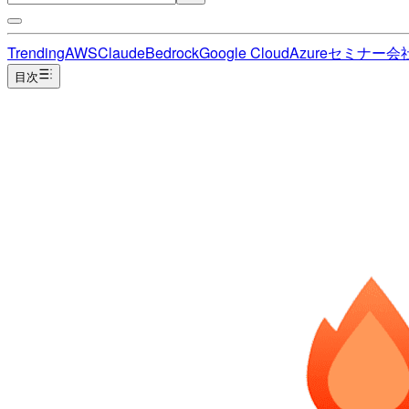
Trending
AWS
Claude
Bedrock
Google Cloud
Azure
セミナー
会
目次