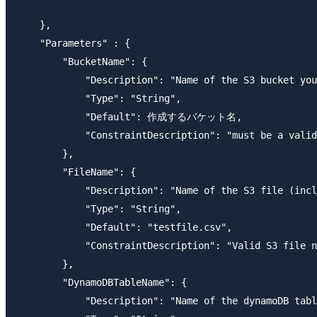
    },

    "Parameters" : {

        "BucketName": {

            "Description": "Name of the S3 bucket you
            "Type": "String",

            "Default": 作成するバケット名,

            "ConstraintDescription": "must be a valid
        },

        "FileName": {

            "Description": "Name of the S3 file (incl
            "Type": "String",

            "Default": "testfile.csv",

            "ConstraintDescription": "Valid S3 file n
        },

        "DynamoDBTableName": {

            "Description": "Name of the dynamoDB tabl