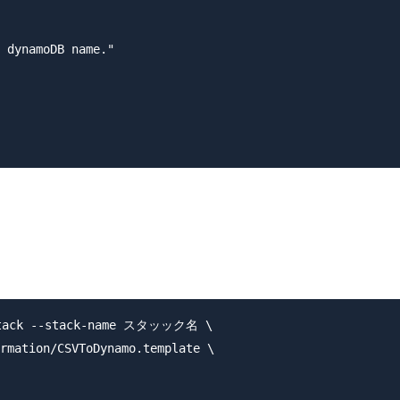
 dynamoDB name."

tack --stack-name スタッック名 \

rmation/CSVToDynamo.template \
