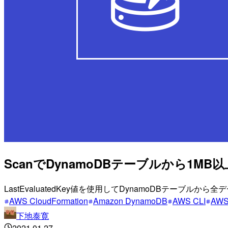
ScanでDynamoDBテーブルから1
LastEvaluatedKey値を使用してDynamoDBテーブル
AWS CloudFormation
Amazon DynamoDB
AWS CLI
AW
下地泰寛
2021.01.27