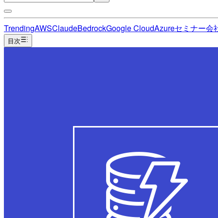
Trending
AWS
Claude
Bedrock
Google Cloud
Azure
セミナー
会
目次