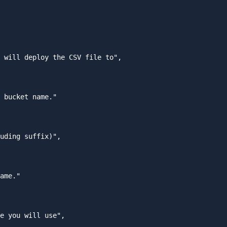
 will deploy the CSV file to",

 bucket name."

uding suffix)",

ame."

e you will use",
