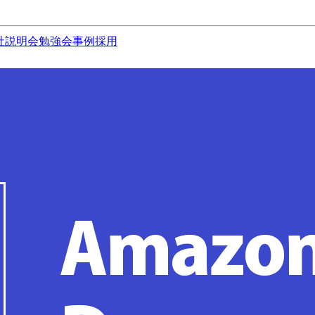
社説明会
勉強会
事例
採用