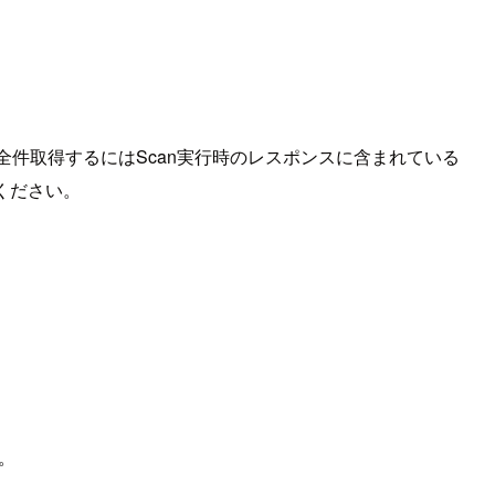
を全件取得するにはScan実行時のレスポンスに含まれている
ください。
。