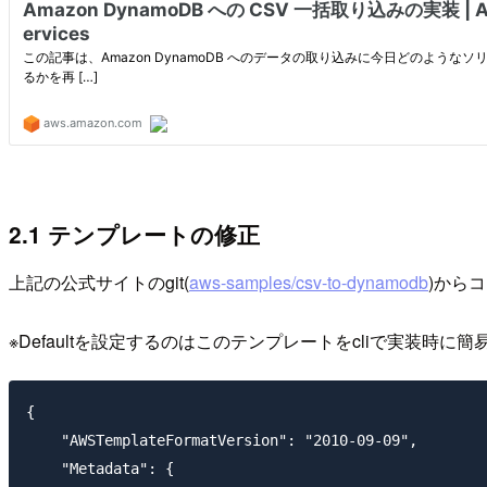
2.1 テンプレートの修正
上記の公式サイトのgit(
aws-samples/csv-to-dynamodb
)から
※Defaultを設定するのはこのテンプレートをcliで実装時
{

    "AWSTemplateFormatVersion": "2010-09-09",

    "Metadata": {
