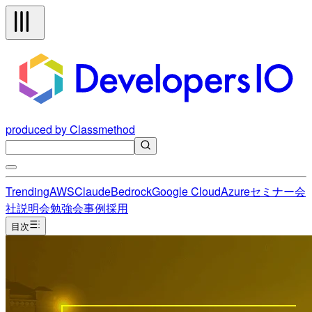
produced by Classmethod
Trending
AWS
Claude
Bedrock
Google Cloud
Azure
セミナー
会
社説明会
勉強会
事例
採用
目次