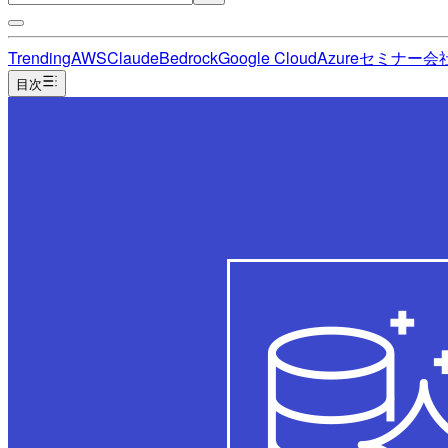
Trending
AWS
Claude
Bedrock
Google Cloud
Azure
セミナー
会
目次