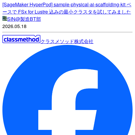
[SageMaker HyperPod] sample-physical-ai-scaffolding-kit ベ
ースで FSx for Lustre 込みの最小クラスタを試してみました
SIN@製造BT部
2026.05.18
クラスメソッド株式会社