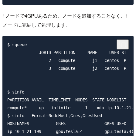
1ノードで4GPUあるため、ノードを追加することなく、1
ノードに完結して処理します。
$ squeue

             JOBID PARTITION     NAME     USER ST    
                 2   compute       j1   centos  R    
                 3   compute       j2   centos  R    
$ sinfo

PARTITION AVAIL  TIMELIMIT  NODES  STATE NODELIST

compute*     up   infinite      1    mix ip-10-1-21-1
$ sinfo --Format=NodeHost,Gres,GresUsed

HOSTNAMES           GRES                GRES_USED
