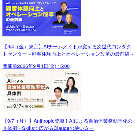
【9/4（金）東京】AIチームメイトが変える次世代コンタク
トセンター～顧客体験向上とオペレーション改革の最前線～
開催前
2026年9月4日(金) 15:00
【9/7（月）】Anthropic登壇！AIによる自治体業務効率化の
具体例ーSkillsで広がるClaudeの使い方ー