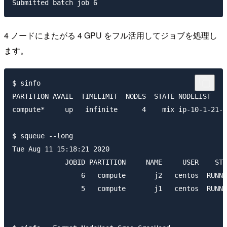
4 ノードにまたがる 4 GPU をフル活用してジョブを処理し
ます。
$ sinfo

PARTITION AVAIL  TIMELIMIT  NODES  STATE NODELIST

compute*     up   infinite      4    mix ip-10-1-21-[
$ squeue --long

Tue Aug 11 15:18:21 2020

             JOBID PARTITION     NAME     USER    STA
                 6   compute       j2   centos  RUNNI
                 5   compute       j1   centos  RUNNI