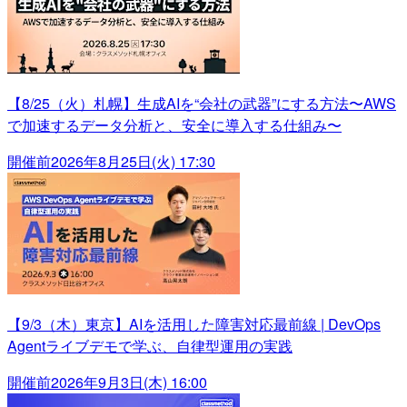
【8/25（火）札幌】生成AIを“会社の武器”にする方法〜AWS
で加速するデータ分析と、安全に導入する仕組み〜
開催前
2026年8月25日(火) 17:30
【9/3（木）東京】AIを活用した障害対応最前線 | DevOps
Agentライブデモで学ぶ、自律型運用の実践
開催前
2026年9月3日(木) 16:00