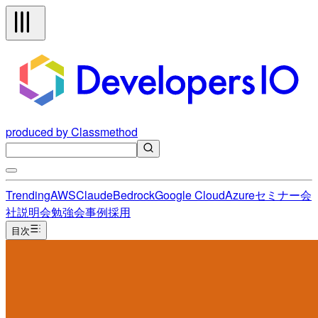
produced by Classmethod
Trending
AWS
Claude
Bedrock
Google Cloud
Azure
セミナー
会
社説明会
勉強会
事例
採用
目次