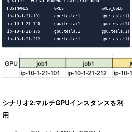
$ sinfo --Format=NodeHost,Gres,GresUsed

HOSTNAMES           GRES                GRES_USED

ip-10-1-21-101      gpu:tesla:1         gpu:tesla:1(I
ip-10-1-21-146      gpu:tesla:1         gpu:tesla:1(I
ip-10-1-21-175      gpu:tesla:1         gpu:tesla:1(I
シナリオ2:マルチGPUインスタンスを利
用