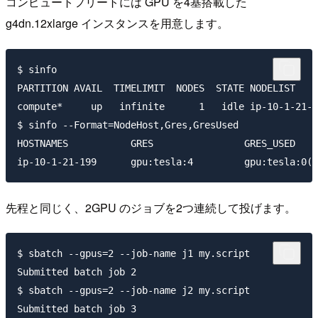
コンピュートフリートには GPU を4基搭載した
g4dn.12xlarge インスタンスを用意します。
$ sinfo

PARTITION AVAIL  TIMELIMIT  NODES  STATE NODELIST

compute*     up   infinite      1   idle ip-10-1-21-1
$ sinfo --Format=NodeHost,Gres,GresUsed

HOSTNAMES           GRES                GRES_USED

先程と同じく、2GPU のジョブを2つ連続して投げます。
$ sbatch --gpus=2 --job-name j1 my.script

Submitted batch job 2

$ sbatch --gpus=2 --job-name j2 my.script
