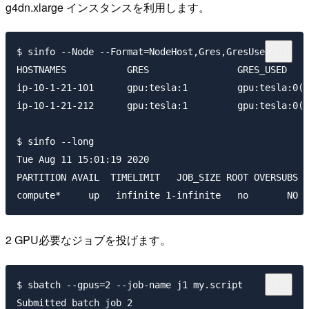
g4dn.xlarge インスタンスを利用します。
$ sinfo --Node --Format=NodeHost,Gres,GresUsed

HOSTNAMES           GRES                GRES_USED

ip-10-1-21-101      gpu:tesla:1         gpu:tesla:0(I
ip-10-1-21-212      gpu:tesla:1         gpu:tesla:0(I
$ sinfo --long

Tue Aug 11 15:01:19 2020

PARTITION AVAIL  TIMELIMIT   JOB_SIZE ROOT OVERSUBS  
2 GPU必要なジョブを投げます。
$ sbatch --gpus=2 --job-name j1 my.script
