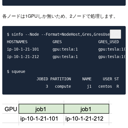
各ノードは1GPUしか無いため、2ノードで処理します。
$ sinfo --Node --Format=NodeHost,Gres,GresUsed

HOSTNAMES           GRES                GRES_USED

ip-10-1-21-101      gpu:tesla:1         gpu:tesla:1(I
ip-10-1-21-212      gpu:tesla:1         gpu:tesla:1(I
$ squeue

             JOBID PARTITION     NAME     USER ST    