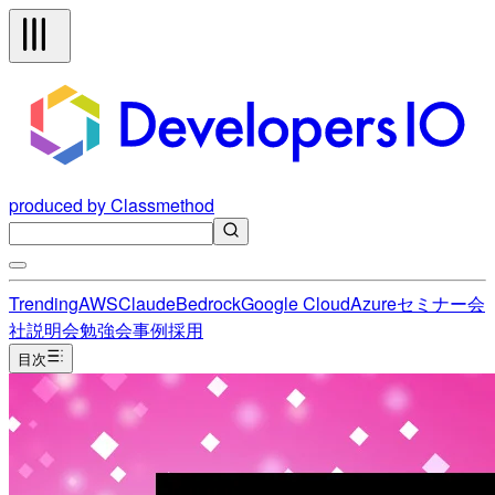
produced by Classmethod
Trending
AWS
Claude
Bedrock
Google Cloud
Azure
セミナー
会
社説明会
勉強会
事例
採用
目次