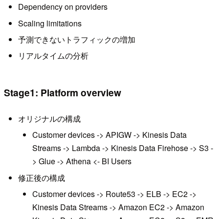
Dependency on providers
Scaling limitations
予測できないトラフィックの増加
リアルタイムの分析
Stage1: Platform overview
オリジナルの構成
Customer devices -> APIGW -> Kinesis Data
Streams -> Lambda -> Kinesis Data Firehose -> S3 -
> Glue -> Athena <- BI Users
修正後の構成
Customer devices -> Route53 -> ELB -> EC2 ->
Kinesis Data Streams -> Amazon EC2 -> Amazon