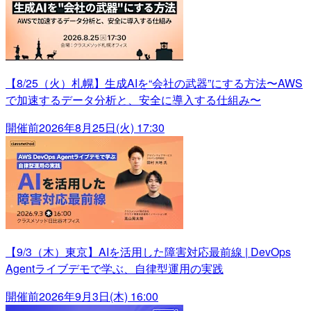
【8/25（火）札幌】生成AIを“会社の武器”にする方法〜AWS
で加速するデータ分析と、安全に導入する仕組み〜
開催前
2026年8月25日(火) 17:30
【9/3（木）東京】AIを活用した障害対応最前線 | DevOps
Agentライブデモで学ぶ、自律型運用の実践
開催前
2026年9月3日(木) 16:00