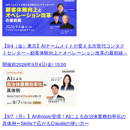
【9/4（金）東京】AIチームメイトが変える次世代コンタク
トセンター～顧客体験向上とオペレーション改革の最前線～
開催前
2026年9月4日(金) 15:00
【9/7（月）】Anthropic登壇！AIによる自治体業務効率化の
具体例ーSkillsで広がるClaudeの使い方ー