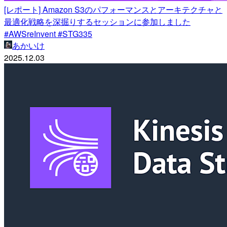
[レポート] Amazon S3のパフォーマンスとアーキテクチャと
最適化戦略を深掘りするセッションに参加しました
#AWSreInvent #STG335
あかいけ
2025.12.03