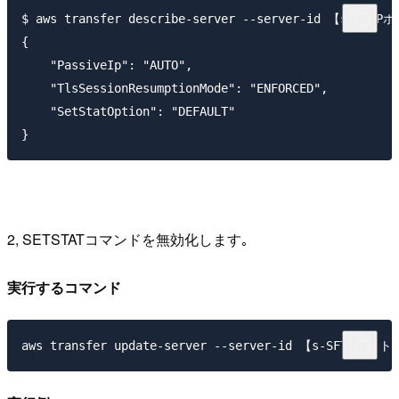
$ aws transfer describe-server --server-id 【s-SFTP
{

    "PassiveIp": "AUTO",

    "TlsSessionResumptionMode": "ENFORCED",

    "SetStatOption": "DEFAULT"

2, SETSTATコマンドを無効化します｡
実行するコマンド