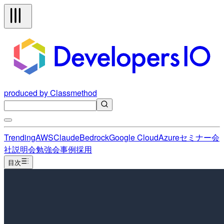
produced by Classmethod
Trending
AWS
Claude
Bedrock
Google Cloud
Azure
セミナー
会
社説明会
勉強会
事例
採用
目次