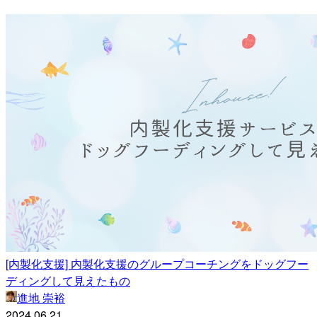
[内製化支援] 内製化支援のグループコーチングをドッグフー
ディングして見えたもの
進地 崇裕
2024.06.21