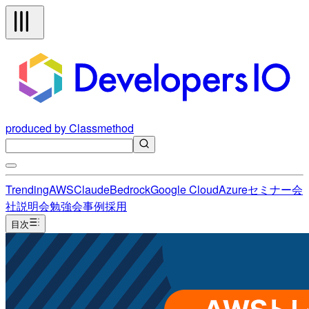
produced by Classmethod
Trending
AWS
Claude
Bedrock
Google Cloud
Azure
セミナー
会
社説明会
勉強会
事例
採用
目次