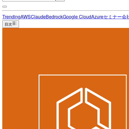
Trending
AWS
Claude
Bedrock
Google Cloud
Azure
セミナー
会
目次