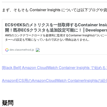
まず、そもそも Container Insights については以下ブ
[Black Belt] Amazon CloudWatch Container Insig
AmazonECS用のAmazonCloudWatch ContainerInsightsの
疑問