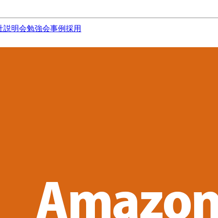
社説明会
勉強会
事例
採用