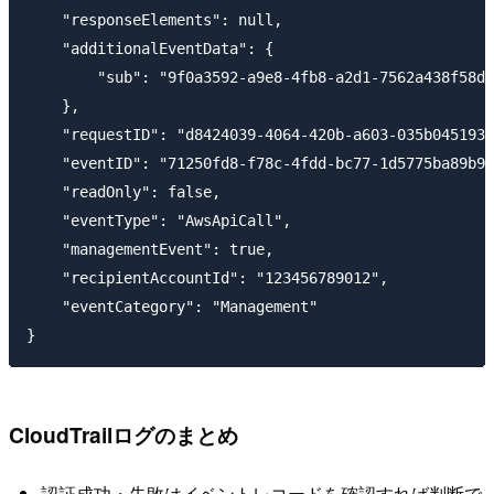
    "responseElements": null,

    "additionalEventData": {

        "sub": "9f0a3592-a9e8-4fb8-a2d1-7562a438f58d"

    },

    "requestID": "d8424039-4064-420b-a603-035b045193a
    "eventID": "71250fd8-f78c-4fdd-bc77-1d5775ba89b9"
    "readOnly": false,

    "eventType": "AwsApiCall",

    "managementEvent": true,

    "recipientAccountId": "123456789012",

    "eventCategory": "Management"

CloudTrailログのまとめ
認証成功・失敗はイベントレコードを確認すれば判断で