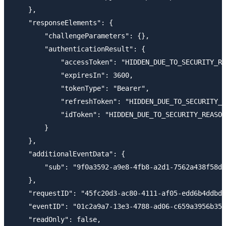
    },

    "responseElements": {

        "challengeParameters": {},

        "authenticationResult": {

            "accessToken": "HIDDEN_DUE_TO_SECURITY_RE
            "expiresIn": 3600,

            "tokenType": "Bearer",

            "refreshToken": "HIDDEN_DUE_TO_SECURITY_R
            "idToken": "HIDDEN_DUE_TO_SECURITY_REASON
        }

    },

    "additionalEventData": {

        "sub": "9f0a3592-a9e8-4fb8-a2d1-7562a438f58d"

    },

    "requestID": "45fc20d3-ac80-4111-af05-edd6b4ddbd2
    "eventID": "01c2a9a7-13e3-4788-ad06-c659a3956b35"
    "readOnly": false,
