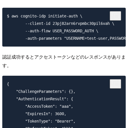
$ aws cognito-idp initiate-auth \

        --client-id 23pj82arn6rvpmbc30pil6vah \

        --auth-flow USER_PASSWORD_AUTH \

認証成功するとアクセストークンなどのレスポンスがありま
す。
{

    "ChallengeParameters": {},

    "AuthenticationResult": {

        "AccessToken": "aaa",

        "ExpiresIn": 3600,

        "TokenType": "Bearer",
