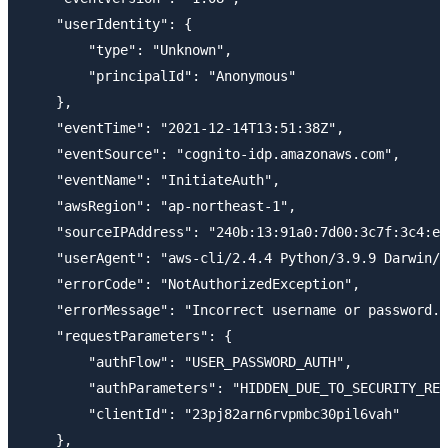
    "userIdentity": {

        "type": "Unknown",

        "principalId": "Anonymous"

    },

    "eventTime": "2021-12-14T13:51:38Z",

    "eventSource": "cognito-idp.amazonaws.com",

    "eventName": "InitiateAuth",

    "awsRegion": "ap-northeast-1",

    "sourceIPAddress": "240b:13:91a0:7d00:3c7f:3c4:e5
    "userAgent": "aws-cli/2.4.4 Python/3.9.9 Darwin/2
    "errorCode": "NotAuthorizedException",

    "errorMessage": "Incorrect username or password."
    "requestParameters": {

        "authFlow": "USER_PASSWORD_AUTH",

        "authParameters": "HIDDEN_DUE_TO_SECURITY_REA
        "clientId": "23pj82arn6rvpmbc30pil6vah"

    },
