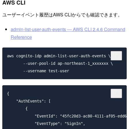
AWS CLI
ユーザーイベント履歴はAWS CLIからでも確認できます。
admin-list-user-auth-events — AWS CLI 2.4.6 Command
Reference
aws cognito-idp admin-list-user-auth-events \

       --user-pool-id ap-northeast-1_xxxxxxx \

{

    "AuthEvents": [

        {

            "EventId": "45fc20d3-ac80-4111-af05-edd6b
            "EventType": "SignIn",
