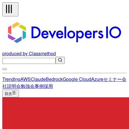
produced by Classmethod
Trending
AWS
Claude
Bedrock
Google Cloud
Azure
セミナー
会
社説明会
勉強会
事例
採用
目次