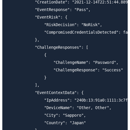
            "CreationDate": "2021-12-14T22:51:44.8890
            "EventResponse": "Pass",

            "EventRisk": {

                "RiskDecision": "NoRisk",

                "CompromisedCredentialsDetected": fal
            },

            "ChallengeResponses": [

                {

                    "ChallengeName": "Password",

                    "ChallengeResponse": "Success"

                }

            ],

            "EventContextData": {

                "IpAddress": "240b:13:91a0:1111:3c7f:
                "DeviceName": "Other, Other",

                "City": "Sapporo",

                "Country": "Japan"
