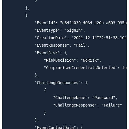
            }

        },

        {

            "EventId": "d8424039-4064-420b-a603-035b0
            "EventType": "SignIn",

            "CreationDate": "2021-12-14T22:51:38.1040
            "EventResponse": "Fail",

            "EventRisk": {

                "RiskDecision": "NoRisk",

                "CompromisedCredentialsDetected": fal
            },

            "ChallengeResponses": [

                {

                    "ChallengeName": "Password",

                    "ChallengeResponse": "Failure"

                }

            ],

            "EventContextData": {
