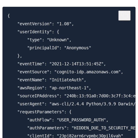
{

    "eventVersion": "1.08",

    "userIdentity": {

        "type": "Unknown",

        "principalId": "Anonymous"

    },

    "eventTime": "2021-12-14T13:51:45Z",

    "eventSource": "cognito-idp.amazonaws.com",

    "eventName": "InitiateAuth",

    "awsRegion": "ap-northeast-1",

    "sourceIPAddress": "240b:13:91a0:7d00:3c7f:3c4:e5
    "userAgent": "aws-cli/2.4.4 Python/3.9.9 Darwin/2
    "requestParameters": {

        "authFlow": "USER_PASSWORD_AUTH",

        "authParameters": "HIDDEN_DUE_TO_SECURITY_REA
        "clientId": "23pj82arn6rvpmbc30pil6vah"
