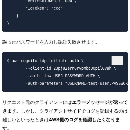
        "RefreshToken": "bbb",

        "IdToken": "ccc"

    }

誤ったパスワードを入力し認証失敗させます。
$ aws cognito-idp initiate-auth \

        --client-id 23pj82arn6rvpmbc30pil6vah \

        --auth-flow USER_PASSWORD_AUTH \

リクエスト元のクライアントには
エラーメッセージが返って
きます。
しかし、クライアントサイドでログを記録するのは
難しいといったときは
AWS側のログを確認したくなりま
す。