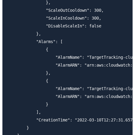
                },

                "ScaleOutCooldown": 300,

                "ScaleInCooldown": 300,

                "DisableScaleIn": false

            },

            "Alarms": [

                {

                    "AlarmName": "TargetTracking-clus
                    "AlarmARN": "arn:aws:cloudwatch:e
                },

                {

                    "AlarmName": "TargetTracking-clus
                    "AlarmARN": "arn:aws:cloudwatch:e
                }

            ],

            "CreationTime": "2022-03-10T12:27:31.6570
        }
