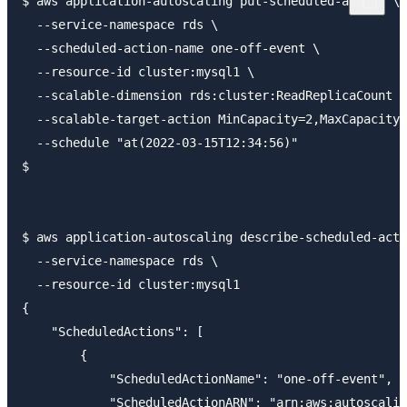
$ aws application-autoscaling put-scheduled-action \

  --service-namespace rds \

  --scheduled-action-name one-off-event \

  --resource-id cluster:mysql1 \

  --scalable-dimension rds:cluster:ReadReplicaCount \

  --scalable-target-action MinCapacity=2,MaxCapacity=
  --schedule "at(2022-03-15T12:34:56)"

$

$ aws application-autoscaling describe-scheduled-acti
  --service-namespace rds \

  --resource-id cluster:mysql1

{

    "ScheduledActions": [

        {

            "ScheduledActionName": "one-off-event",

            "ScheduledActionARN": "arn:aws:autoscalin