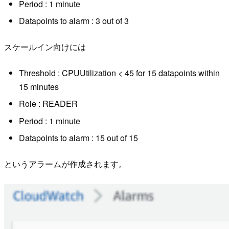
Period : 1 minute
Datapoints to alarm : 3 out of 3
スケールイン向けには
Threshold : CPUUtilization < 45 for 15 datapoints within
15 minutes
Role : READER
Period : 1 minute
Datapoints to alarm : 15 out of 15
というアラームが作成されます。