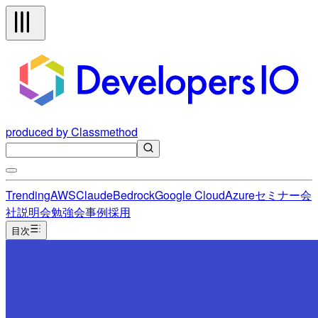
produced by Classmethod
Trending
AWS
Claude
Bedrock
Google Cloud
Azure
セミナー
会
社説明会
勉強会
事例
採用
目次