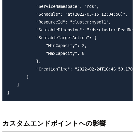
            "ServiceNamespace": "rds",

            "Schedule": "at(2022-03-15T12:34:56)",

            "ResourceId": "cluster:mysql1",

            "ScalableDimension": "rds:cluster:ReadRep
            "ScalableTargetAction": {

                "MinCapacity": 2,

                "MaxCapacity": 8

            },

            "CreationTime": "2022-02-24T16:46:59.1700
        }

    ]

カスタムエンドポイントへの影響