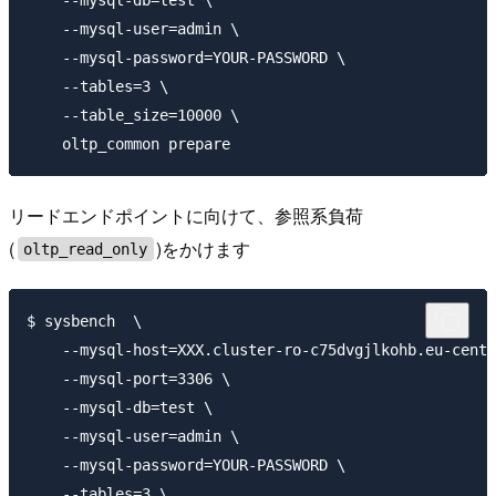
    --mysql-db=test \

    --mysql-user=admin \

    --mysql-password=YOUR-PASSWORD \

    --tables=3 \

    --table_size=10000 \

リードエンドポイントに向けて、参照系負荷
(
)をかけます
oltp_read_only
$ sysbench  \

    --mysql-host=XXX.cluster-ro-c75dvgjlkohb.eu-centr
    --mysql-port=3306 \

    --mysql-db=test \

    --mysql-user=admin \

    --mysql-password=YOUR-PASSWORD \

    --tables=3 \
