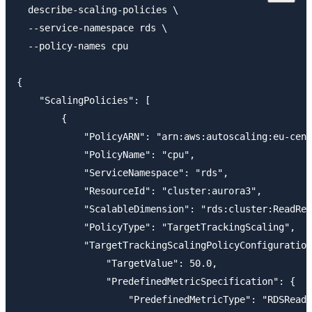
  describe-scaling-policies \

  --service-namespace rds \

  --policy-names cpu

{

    "ScalingPolicies": [

        {

            "PolicyARN": "arn:aws:autoscaling:eu-cent
            "PolicyName": "cpu",

            "ServiceNamespace": "rds",

            "ResourceId": "cluster:aurora3",

            "ScalableDimension": "rds:cluster:ReadRep
            "PolicyType": "TargetTrackingScaling",

            "TargetTrackingScalingPolicyConfiguration
                "TargetValue": 50.0,

                "PredefinedMetricSpecification": {

                    "PredefinedMetricType": "RDSReade